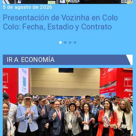
5 de agosto de 2026
5
Presentación de Vozinha en Colo
Colo: Fecha, Estadio y Contrato
IR A
ECONOMÍA