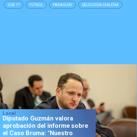
SUB 17
FÚTBOL
PARAGUAY
SELECCIÓN CHILENA
Local
Diputado Guzmán valora
aprobación del informe sobre
el Caso Bruma: "Nuestro