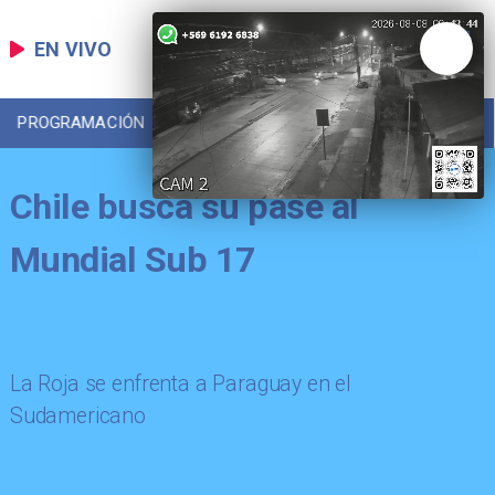
EN VIVO
PROGRAMACIÓN
LOCAL
DEPORTES
Chile busca su pase al
Mundial Sub 17
La Roja se enfrenta a Paraguay en el
Sudamericano