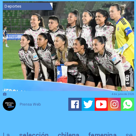
Deportes
4 de junio de 2026
Prensa Web
La
selección chilena femenina
se