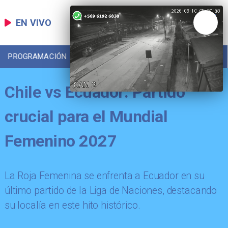
EN VIVO
PROGRAMACIÓN
LOCAL
DEPORTES
Chile vs Ecuador: Partido
crucial para el Mundial
Femenino 2027
La Roja Femenina se enfrenta a Ecuador en su
último partido de la Liga de Naciones, destacando
su localía en este hito histórico.