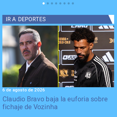
IR A
DEPORTES
6 de agosto de 2026
5
Claudio Bravo baja la euforia sobre
fichaje de Vozinha