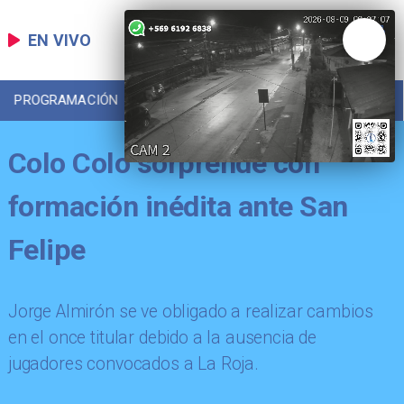
EN VIVO
PROGRAMACIÓN
LOCAL
DEPORTES
Colo Colo sorprende con
formación inédita ante San
Felipe
Jorge Almirón se ve obligado a realizar cambios
en el once titular debido a la ausencia de
jugadores convocados a La Roja.