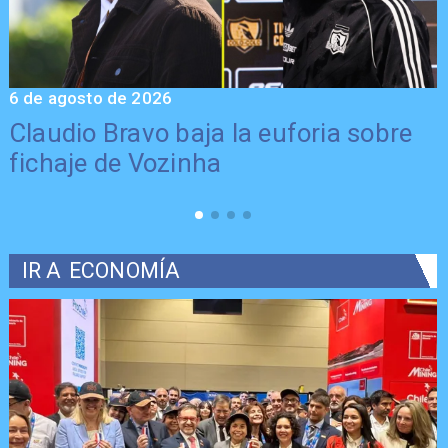
6 de agosto de 2026
5
Claudio Bravo baja la euforia sobre
fichaje de Vozinha
IR A
ECONOMÍA