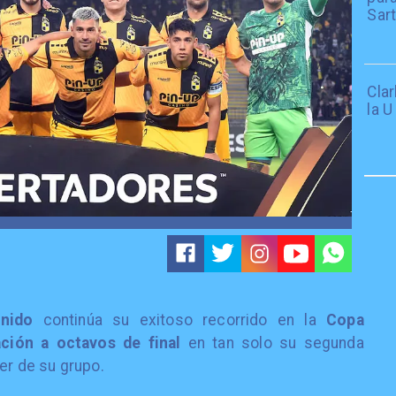
Sar
Cla
la U
nido
continúa su exitoso recorrido en la
Copa
ación a octavos de final
en tan solo su segunda
der de su grupo.