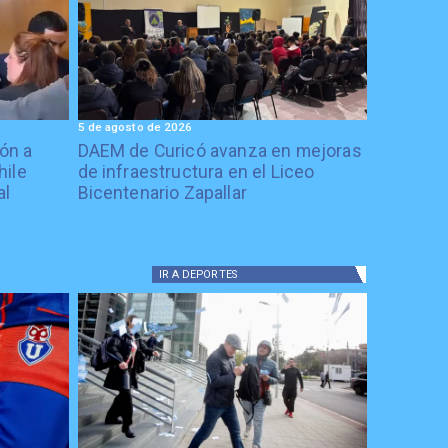
5 de agosto de 2026
ón a
DAEM de Curicó avanza en mejoras
hile
de infraestructura en el Liceo
al
Bicentenario Zapallar
IR A
DEPORTES