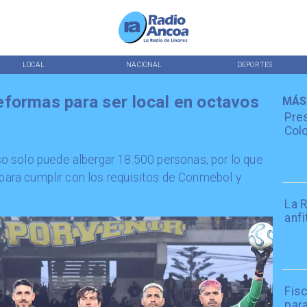
LOCAL
NACIONAL
DEPORTES
formas para ser local en octavos
MÁS
Pres
Colo
 solo puede albergar 18.500 personas, por lo que
 para cumplir con los requisitos de Conmebol y
La R
anfi
Fisc
par