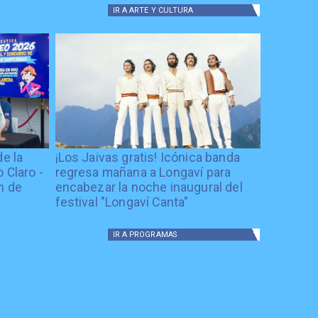
IR A
ARTE Y CULTURA
de la
¡Los Jaivas gratis! Icónica banda
 Claro -
regresa mañana a Longaví para
n de
encabezar la noche inaugural del
festival "Longaví Canta"
IR A
PROGRAMAS