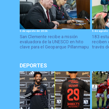
5 de agosto de 2026
5 de agosto
San Clemente recibe a misión
183 estu
evaluadora de la UNESCO en hito
reciben 
clave para el Geoparque Pillanmapu
través d
DEPORTES