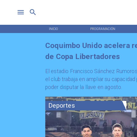
INICIO
PROGRAMACIÓN
Coquimbo Unido acelera re
de Copa Libertadores
El estadio Francisco Sánchez Rumoroso
el club trabaja en ampliar su capacidad
poder disputar la llave en agosto.
Deportes