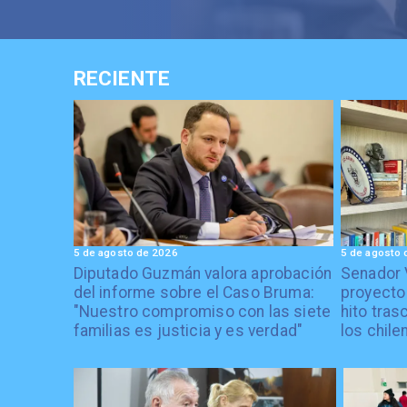
RECIENTE
5 de agosto de 2026
5 de agosto 
Diputado Guzmán valora aprobación
Senador 
del informe sobre el Caso Bruma:
proyecto
"Nuestro compromiso con las siete
hito tras
familias es justicia y es verdad"
los chile