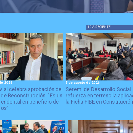
IR A
RECIENTE
de 2026
5 de agosto de 2026
Vial celebra aprobación del
Seremi de Desarrollo Social
 de Reconstrucción: "Es un
refuerza en terreno la aplica
cendental en beneficio de
la Ficha FIBE en Constitución
nos"