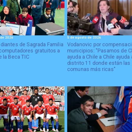
 de 2026
5 de agosto de 2026
diantes de Sagrada Familia
Vodanovic por compensaci
computadores gratuitos a
municipios: "Pasamos de C
e la Beca TIC
ayuda a Chile a Chile ayuda 
distrito 11 donde están las
comunas más ricas"