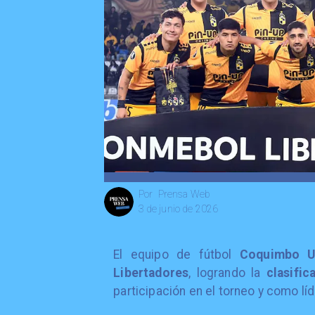
Prensa Web
Por
3 de junio de 2026
El equipo de fútbol
Coquimbo U
Libertadores
, logrando la
clasific
participación en el torneo y como lí