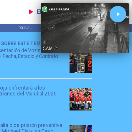
EN VIVO
POLICIAL
TENDENCIAS
 SOBRE ESTE TEMA
entación de Vozinha en Colo
: Fecha, Estadio y Contrato
oja enfrentará a los
triones del Mundial 2026
alía pide prisión preventiva
a Michael Clark en Caso