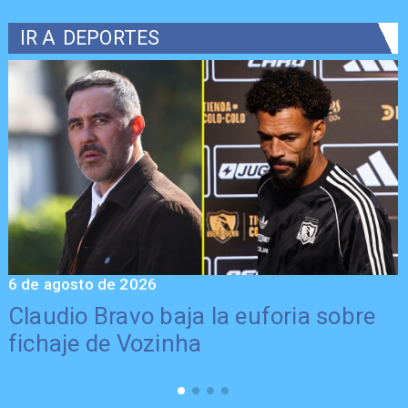
IR A
DEPORTES
6 de agosto de 2026
5
Claudio Bravo baja la euforia sobre
fichaje de Vozinha