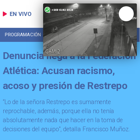
EN VIVO
PROGRAMACIÓN
LOCAL
DEPORTES
Denuncia llega a la Federación
Atlética: Acusan racismo,
acoso y presión de Restrepo
​“Lo de la señora Restrepo es sumamente
reprochable, además, porque ella no tenía
absolutamente nada que hacer en la toma de
decisiones del equipo", detalla Francisco Muñoz.