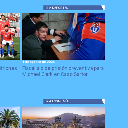
IR A
DEPORTES
4 de agosto de 2026
itriones
Fiscalía pide prisión preventiva para
Michael Clark en Caso Sartor
IR A
ECONOMÍA