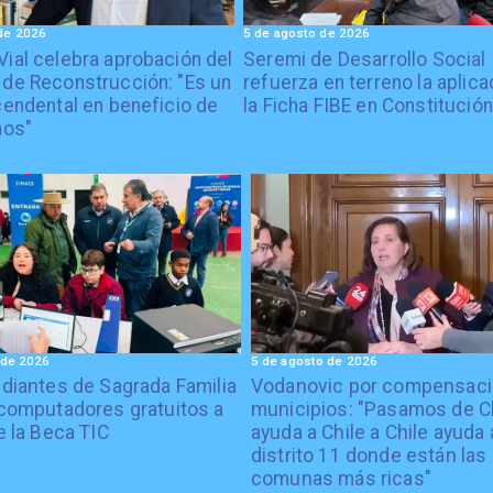
de 2026
5 de agosto de 2026
Vial celebra aprobación del
Seremi de Desarrollo Social
 de Reconstrucción: "Es un
refuerza en terreno la aplica
cendental en beneficio de
la Ficha FIBE en Constitución
nos"
 de 2026
5 de agosto de 2026
diantes de Sagrada Familia
Vodanovic por compensaci
computadores gratuitos a
municipios: "Pasamos de C
e la Beca TIC
ayuda a Chile a Chile ayuda 
distrito 11 donde están las
comunas más ricas"