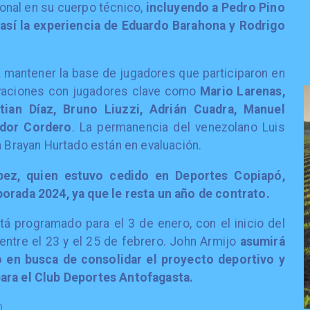
onal en su cuerpo técnico,
incluyendo a Pedro Pino
así la experiencia de Eduardo Barahona y Rodrigo
ca mantener la base de jugadores que participaron en
vaciones con jugadores clave como
Mario Larenas,
tian Díaz, Bruno Liuzzi, Adrián Cuadra, Manuel
ador Cordero
. La permanencia del venezolano Luis
ta Brayan Hurtado están en evaluación.
pez, quien estuvo cedido en Deportes Copiapó,
porada 2024, ya que le resta un año de contrato.
tá programado para el 3 de enero, con el inicio del
tre el 23 y el 25 de febrero. John Armijo
asumirá
o en busca de consolidar el proyecto deportivo y
para el Club Deportes Antofagasta.
️