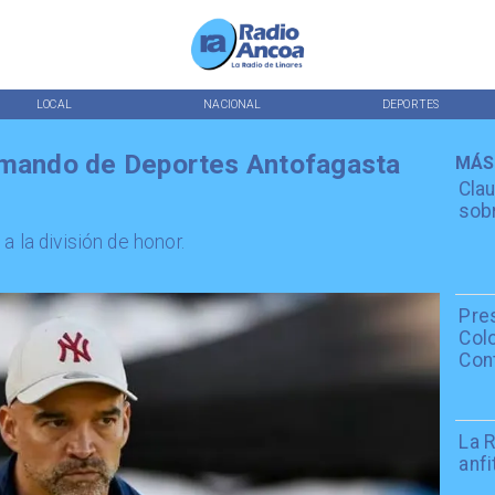
LOCAL
NACIONAL
DEPORTES
l mando de Deportes Antofagasta
MÁS
Clau
a
sobr
a la división de honor.
Pre
Colo
Con
La R
anfi