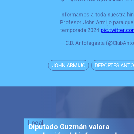
Informamos a toda nuestra hin
Profesor John Armijo para que
temporada 2024
pic.twitter.
— C.D. Antofagasta (@ClubAnt
JOHN ARMIJO
DEPORTES ANT
Local
Diputado Guzmán valora