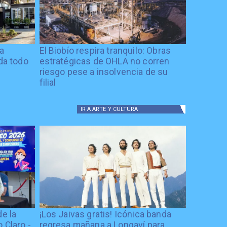
ía
El Biobío respira tranquilo: Obras
ida todo
estratégicas de OHLA no corren
riesgo pese a insolvencia de su
filial
IR A
ARTE Y CULTURA
de la
¡Los Jaivas gratis! Icónica banda
 Claro -
regresa mañana a Longaví para