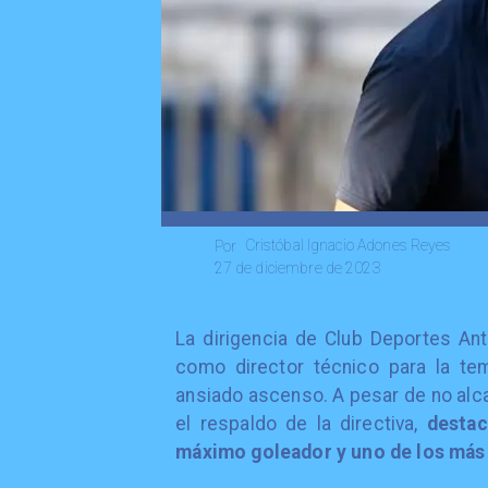
Cristóbal Ignacio Adones Reyes
Por
27 de diciembre de 2023
​La dirigencia de Club Deportes An
como director técnico para la te
ansiado ascenso. A pesar de no alca
el respaldo de la directiva,
destac
máximo goleador y uno de los más 