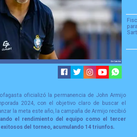
Fisc
par
Sar
En Cancha
tofagasta oficializó la permanencia de John Armijo
mporada 2024, con el objetivo claro de buscar el
nzar la meta este año, la campaña de Armijo recibió
ando el rendimiento del equipo como el tercer
exitosos del torneo, acumulando 14 triunfos.