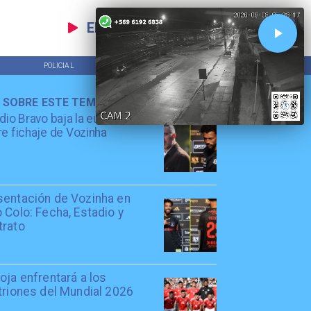
EN VIVO
POLICIAL
TENDENCIAS
 SOBRE ESTE TEMA
dio Bravo baja la euforia
e fichaje de Vozinha
sentación de Vozinha en
 Colo: Fecha, Estadio y
trato
oja enfrentará a los
triones del Mundial 2026