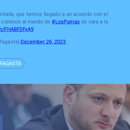
chada, que hemos llegado a un acuerdo con el
 continúe al mando de
#LosPumas
de cara a la
com/FHABFDfyA9
ofagasta)
December 26, 2023
OFAGASTA