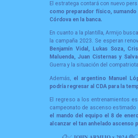
El estratega contará con nuevo pers
como preparador físico, sumando 
Córdova en la banca.
En cuanto a la plantilla, Armijo bus
la campaña 2023. Se esperan reno
Benjamín Vidal, Lukas Soza, Cris
Maluenda, Juan Cisternas y Salv
Guerra y la situación del compatrio
Además,
el argentino Manuel Ló
podría regresar al CDA para la tem
El regreso a los entrenamientos es
campeonato de ascenso estimado en
el mando del equipo el 8 de ener
alcanzar el tan anhelado ascenso 
📋✅ 𝐉𝐎𝐇𝐍 𝐀𝐑𝐌𝐈𝐉𝐎 𝐱 𝟐𝟎𝟐𝟒 🔵⚪