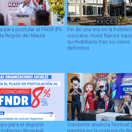
ía para postular al FNDR 8%
Fin de una era en la hoteler
la Región del Maule
curicana: Hotel Raíces liqu
su mobiliario tras su cierre
definitivo
po para el deporte
Condorito anuncia festival 
 Gobierno Regional
mentira en la comuna de Rio