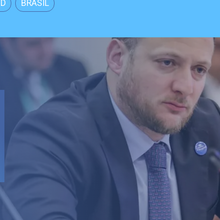
ND
BRASIL