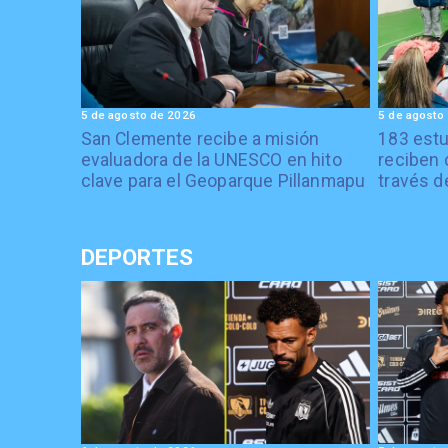
5 de agosto de 2026
5 de agosto
San Clemente recibe a misión
183 estu
evaluadora de la UNESCO en hito
reciben 
clave para el Geoparque Pillanmapu
través d
DEPORTES