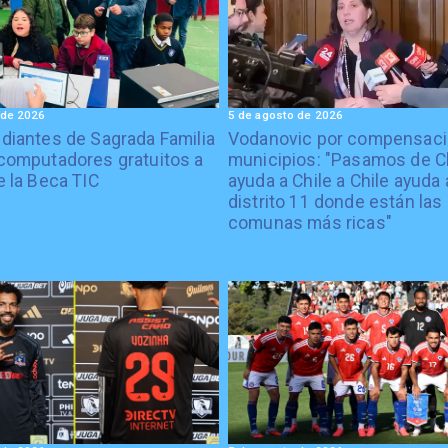
 de 2026
5 de agosto de 2026
diantes de Sagrada Familia
Vodanovic por compensaci
computadores gratuitos a
municipios: "Pasamos de C
e la Beca TIC
ayuda a Chile a Chile ayuda 
distrito 11 donde están las
comunas más ricas"