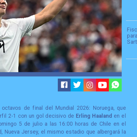
Fisc
par
Sar
s octavos de final del Mundial 2026: Noruega, que
fil 2-1 con un gol decisivo de
Erling Haaland
en el
omingo 5 de julio a las 16:00 horas de Chile en el
, Nueva Jersey, el mismo estadio que albergará la