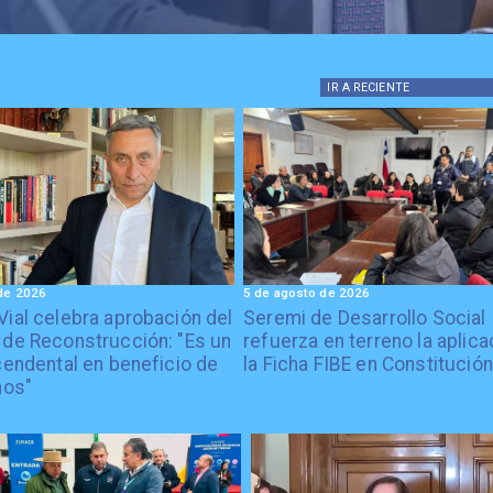
IR A
RECIENTE
de 2026
5 de agosto de 2026
Vial celebra aprobación del
Seremi de Desarrollo Social
 de Reconstrucción: "Es un
refuerza en terreno la aplica
cendental en beneficio de
la Ficha FIBE en Constitución
nos"