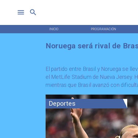
INICIO
PROGRAMACIÓN
Noruega será rival de Bra
El partido entre Brasil y Noruega se lle
el MetLife Stadium de Nueva Jersey. Ha
mientras que Brasil avanzó con dificul
Deportes