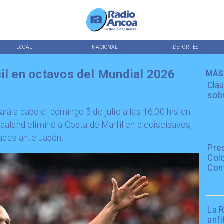
LOCAL
NACIONAL
DEPORTES
sil en octavos del Mundial 2026
MÁS
Clau
sobr
vará a cabo el domingo 5 de julio a las 16:00 hrs en
aland eliminó a Costa de Marfil en dieciseisavos,
tades ante Japón.
Pre
Colo
Con
La R
anfi