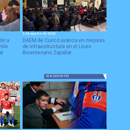
5 de agosto de 2026
ón a
DAEM de Curicó avanza en mejoras
hile
de infraestructura en el Liceo
al
Bicentenario Zapallar
IR A
DEPORTES