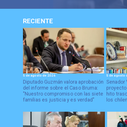
RECIENTE
5 de agosto de 2026
5 de agosto 
Diputado Guzmán valora aprobación
Senador 
del informe sobre el Caso Bruma:
proyecto
"Nuestro compromiso con las siete
hito tras
familias es justicia y es verdad"
los chile