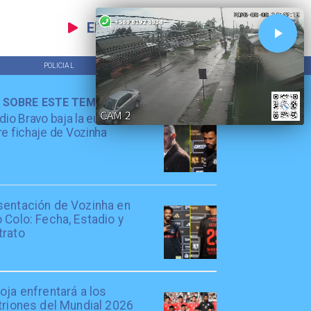
EN VIVO
POLICIAL
TENDENCIAS
 SOBRE ESTE TEMA
dio Bravo baja la euforia
e fichaje de Vozinha
sentación de Vozinha en
 Colo: Fecha, Estadio y
trato
oja enfrentará a los
triones del Mundial 2026