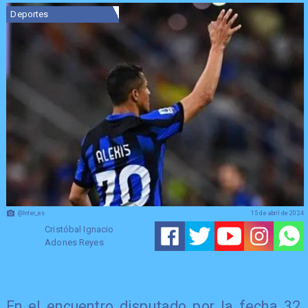
Deportes
@Inter_es
15 de abril de 2024
Cristóbal Ignacio
Adones Reyes
​En el encuentro disputado por la fecha 32