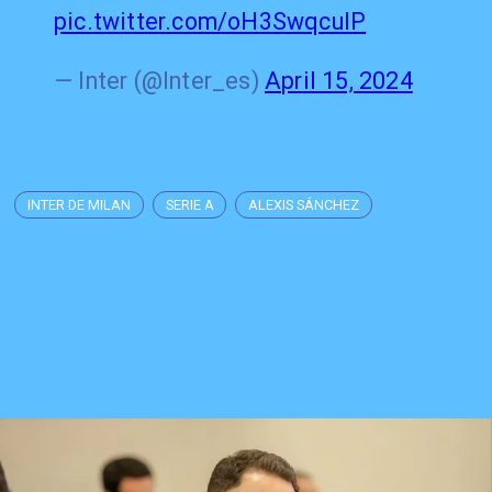
pic.twitter.com/oH3SwqcuIP
— Inter (@Inter_es)
April 15, 2024
INTER DE MILAN
SERIE A
ALEXIS SÁNCHEZ