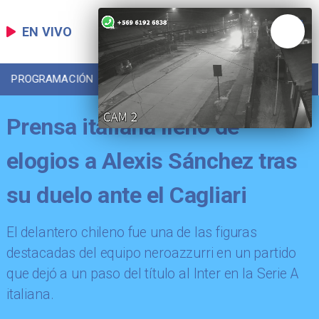
EN VIVO
PROGRAMACIÓN
LOCAL
DEPORTES
Prensa italiana llenó de
elogios a Alexis Sánchez tras
su duelo ante el Cagliari
​El delantero chileno fue una de las figuras
destacadas del equipo neroazzurri en un partido
que dejó a un paso del título al Inter en la Serie A
italiana.