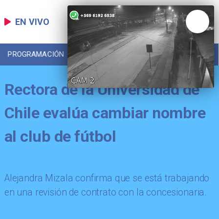
EN VIVO
PROGRAMACIÓN
LOCAL
DEPORTES
Rectora de la Universidad de
Chile evalúa cambiar nombre
al club de fútbol
Alejandra Mizala confirma que se está trabajando
en una revisión de contrato con la concesionaria.