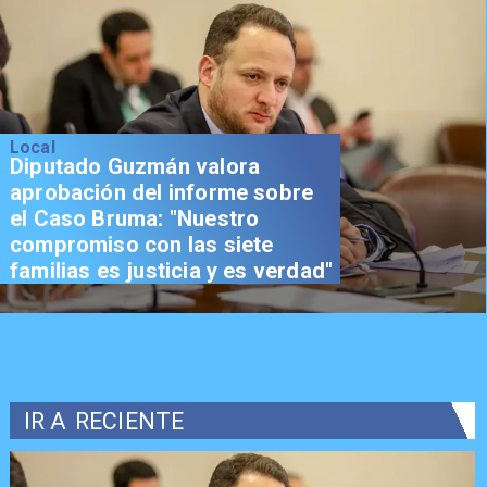
Local
Diputado Guzmán valora
aprobación del informe sobre
el Caso Bruma: "Nuestro
compromiso con las siete
familias es justicia y es verdad"
IR A
RECIENTE