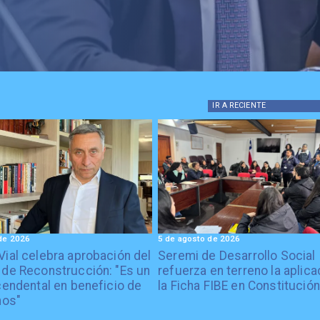
IR A
RECIENTE
de 2026
5 de agosto de 2026
Vial celebra aprobación del
Seremi de Desarrollo Social
 de Reconstrucción: "Es un
refuerza en terreno la aplica
cendental en beneficio de
la Ficha FIBE en Constitución
nos"