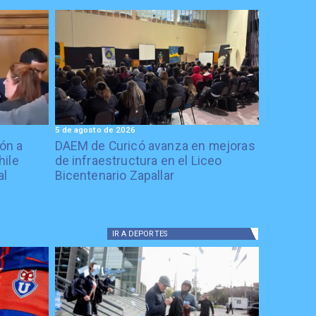
5 de agosto de 2026
ón a
DAEM de Curicó avanza en mejoras
hile
de infraestructura en el Liceo
al
Bicentenario Zapallar
IR A
DEPORTES