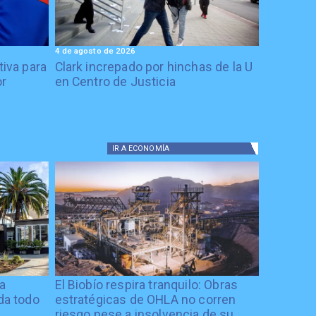
4 de agosto de 2026
tiva para
Clark increpado por hinchas de la U
or
en Centro de Justicia
IR A
ECONOMÍA
ía
El Biobío respira tranquilo: Obras
ida todo
estratégicas de OHLA no corren
riesgo pese a insolvencia de su