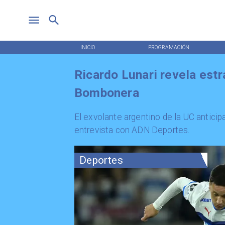
INICIO
PROGRAMACIÓN
Ricardo Lunari revela estr
Bombonera
El exvolante argentino de la UC anticip
entrevista con ADN Deportes.
Deportes