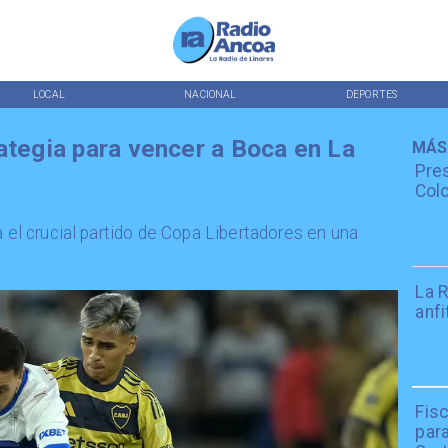
LOCAL
NACIONAL
DEPORTES
ategia para vencer a Boca en La
MÁS
Pres
Colo
a el crucial partido de Copa Libertadores en una
La R
anfi
Fisc
par