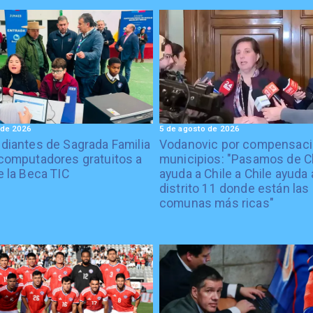
 de 2026
5 de agosto de 2026
diantes de Sagrada Familia
Vodanovic por compensaci
computadores gratuitos a
municipios: "Pasamos de C
e la Beca TIC
ayuda a Chile a Chile ayuda 
distrito 11 donde están las
comunas más ricas"