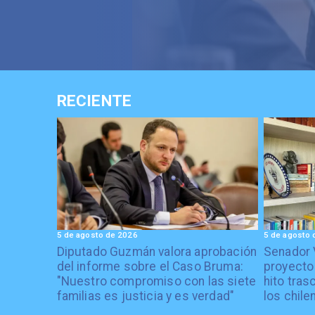
RECIENTE
5 de agosto de 2026
5 de agosto 
Diputado Guzmán valora aprobación
Senador 
del informe sobre el Caso Bruma:
proyecto
"Nuestro compromiso con las siete
hito tras
familias es justicia y es verdad"
los chile