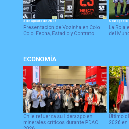
5 de agosto de 2026
5 de agosto
Presentación de Vozinha en Colo
La Roja 
Colo: Fecha, Estadio y Contrato
del Mund
ECONOMÍA
Chile refuerza su liderazgo en
Último d
minerales críticos durante PDAC
2026 en 
2026