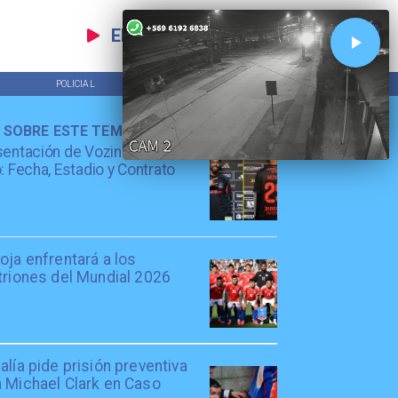
EN VIVO
POLICIAL
TENDENCIAS
 SOBRE ESTE TEMA
entación de Vozinha en Colo
: Fecha, Estadio y Contrato
oja enfrentará a los
triones del Mundial 2026
alía pide prisión preventiva
a Michael Clark en Caso