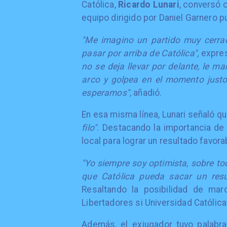
Católica,
Ricardo Lunari
, conversó
equipo dirigido por Daniel Garnero p
"Me imagino un partido muy cerra
pasar por arriba de Católica",
expres
no se deja llevar por delante, le m
arco y golpea en el momento justo
esperamos",
añadió.
En esa misma línea, Lunari señaló q
filo".
Destacando la importancia de 
local para lograr un resultado favora
"Yo siempre soy optimista, sobre tod
que Católica pueda sacar un resu
Resaltando la posibilidad de mar
Libertadores si Universidad Católic
Además, el exjugador tuvo palabra