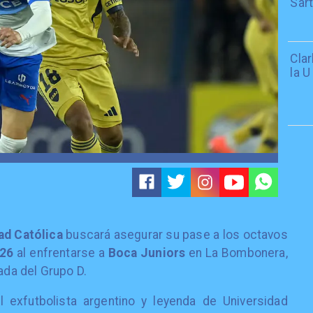
Sar
Cla
la U
ad Católica
buscará asegurar su pase a los octavos
026
al enfrentarse a
Boca Juniors
en La Bombonera,
ada del Grupo D.
l exfutbolista argentino y leyenda de Universidad