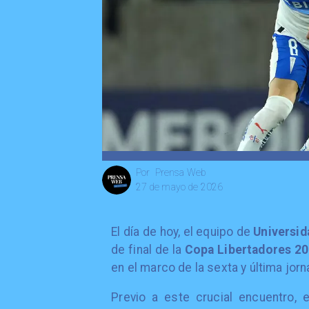
Prensa Web
Por
27 de mayo de 2026
El día de hoy, el equipo de
Universid
de final de la
Copa Libertadores 2
en el marco de la sexta y última jorn
Previo a este crucial encuentro, e