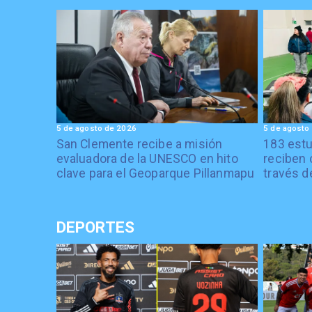
5 de agosto de 2026
5 de agosto
San Clemente recibe a misión
183 estu
evaluadora de la UNESCO en hito
reciben 
clave para el Geoparque Pillanmapu
través d
DEPORTES