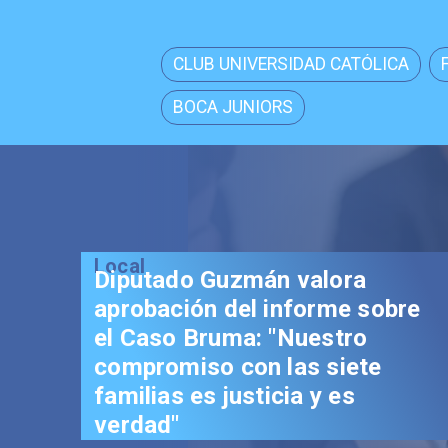
CLUB UNIVERSIDAD CATÓLICA
BOCA JUNIORS
Local
Senador Vial celebra
aprobación del proyecto de
Reconstrucción: "Es un hito
trascendental en beneficio de
los chilenos"