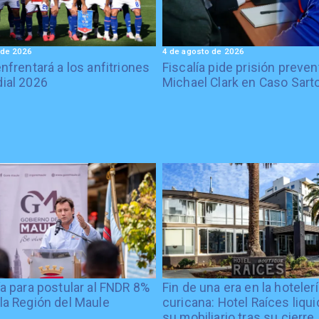
 de 2026
4 de agosto de 2026
enfrentará a los anfitriones
Fiscalía pide prisión preven
ial 2026
Michael Clark en Caso Sart
ía para postular al FNDR 8%
Fin de una era en la hoteler
la Región del Maule
curicana: Hotel Raíces liqu
su mobiliario tras su cierre