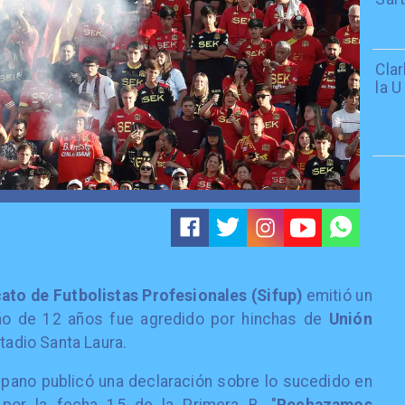
Cla
la U
cato de Futbolistas Profesionales (Sifup)
emitió un
ño de 12 años fue agredido por hinchas de
Unión
stadio Santa Laura.
pano publicó una declaración sobre lo sucedido en