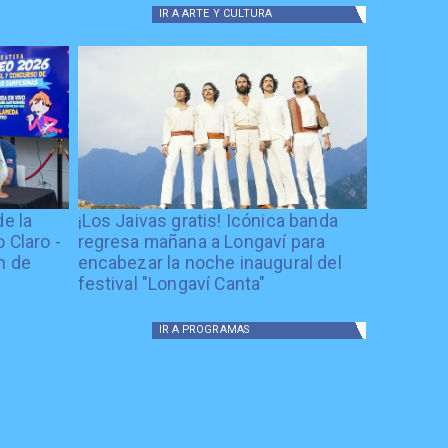
IR A
ARTE Y CULTURA
de la
¡Los Jaivas gratis! Icónica banda
 Claro -
regresa mañana a Longaví para
n de
encabezar la noche inaugural del
festival "Longaví Canta"
IR A
PROGRAMAS