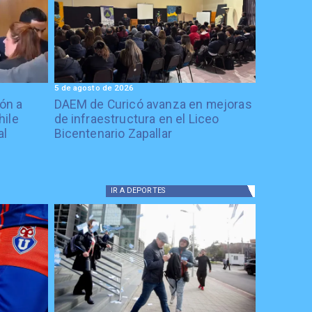
5 de agosto de 2026
ón a
DAEM de Curicó avanza en mejoras
hile
de infraestructura en el Liceo
al
Bicentenario Zapallar
IR A
DEPORTES