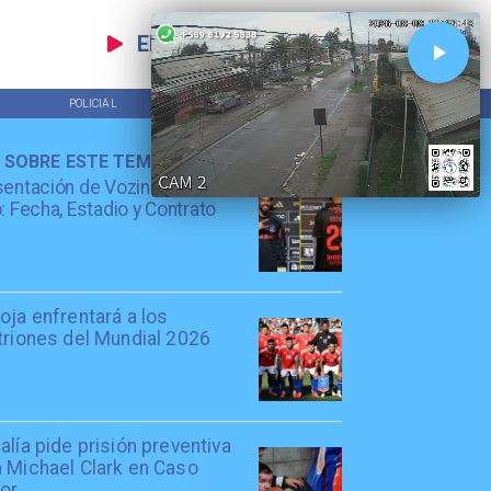
EN VIVO
POLICIAL
TENDENCIAS
 SOBRE ESTE TEMA
entación de Vozinha en Colo
: Fecha, Estadio y Contrato
oja enfrentará a los
triones del Mundial 2026
alía pide prisión preventiva
a Michael Clark en Caso
tor