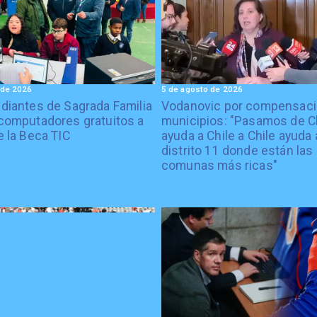
 de 2026
5 de agosto de 2026
diantes de Sagrada Familia
Vodanovic por compensaci
computadores gratuitos a
municipios: "Pasamos de C
e la Beca TIC
ayuda a Chile a Chile ayuda 
distrito 11 donde están las
comunas más ricas"