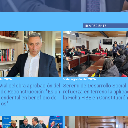
IR A
RECIENTE
de 2026
5 de agosto de 2026
Vial celebra aprobación del
Seremi de Desarrollo Social
 de Reconstrucción: "Es un
refuerza en terreno la aplica
cendental en beneficio de
la Ficha FIBE en Constitución
nos"