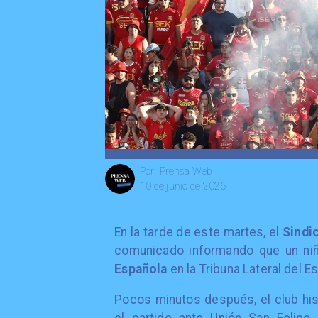
Prensa Web
Por
10 de junio de 2026
En la tarde de este martes, el
Sindi
comunicado informando que un ni
Española
en la Tribuna Lateral del E
Pocos minutos después, el club his