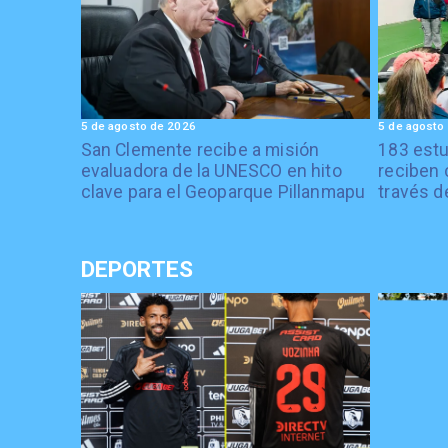
5 de agosto de 2026
5 de agosto
San Clemente recibe a misión
183 estu
evaluadora de la UNESCO en hito
reciben 
clave para el Geoparque Pillanmapu
través d
DEPORTES