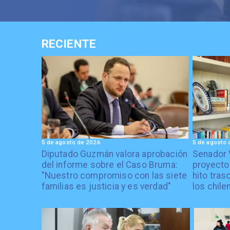
RECIENTE
5 de agosto de 2026
5 de agosto 
Diputado Guzmán valora aprobación
Senador 
del informe sobre el Caso Bruma:
proyecto
"Nuestro compromiso con las siete
hito tras
familias es justicia y es verdad"
los chile