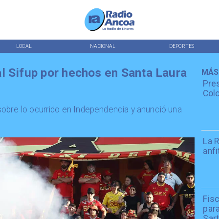
LOCAL
NACIONAL
DEPORTES
l Sifup por hechos en Santa Laura
MÁS
Pres
Colo
sobre lo ocurrido en Independencia y anunció una
La R
anfi
Fisc
par
Sar