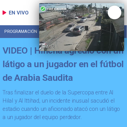
EN VIVO
PROGRAMACIÓN
LOCAL
DEPORTES
VIDEO | Hincha agredió con un
látigo a un jugador en el fútbol
de Arabia Saudita
​Tras finalizar el duelo de la Supercopa entre Al
Hilal y Al Ittihad, un incidente inusual sacudió el
estadio cuando un aficionado atacó con un látigo
a un jugador del equipo perdedor.