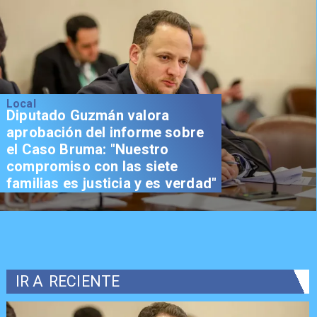
Local
Diputado Guzmán valora
aprobación del informe sobre
el Caso Bruma: "Nuestro
compromiso con las siete
familias es justicia y es verdad"
IR A
RECIENTE