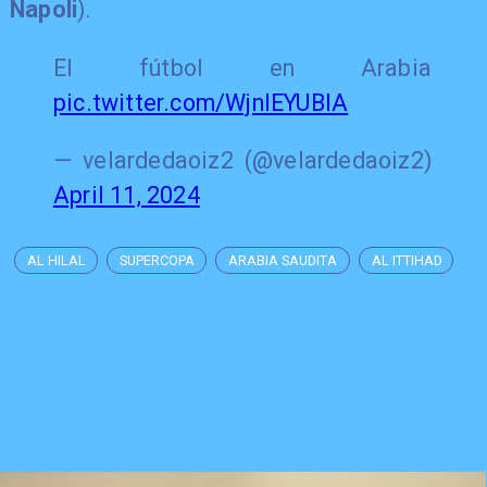
Napoli
).
El fútbol en Arabia
pic.twitter.com/WjnIEYUBlA
— velardedaoiz2 (@velardedaoiz2)
April 11, 2024
AL HILAL
SUPERCOPA
ARABIA SAUDITA
AL ITTIHAD