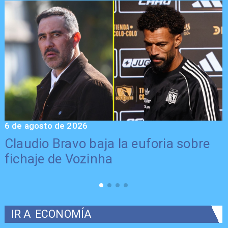
6 de agosto de 2026
5
Claudio Bravo baja la euforia sobre
fichaje de Vozinha
IR A
ECONOMÍA