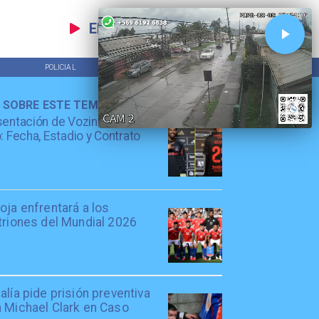
EN VIVO
POLICIAL
TENDENCIAS
 SOBRE ESTE TEMA
entación de Vozinha en Colo
: Fecha, Estadio y Contrato
oja enfrentará a los
triones del Mundial 2026
alía pide prisión preventiva
a Michael Clark en Caso