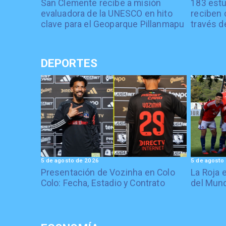
San Clemente recibe a misión
183 estu
evaluadora de la UNESCO en hito
reciben 
clave para el Geoparque Pillanmapu
través d
DEPORTES
5 de agosto de 2026
5 de agosto
Presentación de Vozinha en Colo
La Roja 
Colo: Fecha, Estadio y Contrato
del Mund