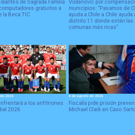
diantes de Sagrada Familia
Vodanovic por compensaci
computadores gratuitos a
municipios: "Pasamos de C
e la Beca TIC
ayuda a Chile a Chile ayuda 
distrito 11 donde están las
comunas más ricas"
 de 2026
4 de agosto de 2026
enfrentará a los anfitriones
Fiscalía pide prisión preven
ial 2026
Michael Clark en Caso Sart