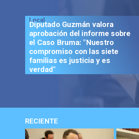
Local
Senador
aprobac
Reconst
trascen
los chil
RECIENTE