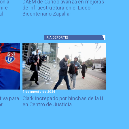
ón a
DAEM de Curicó avanza en mejoras
hile
de infraestructura en el Liceo
al
Bicentenario Zapallar
IR A
DEPORTES
4 de agosto de 2026
tiva para
Clark increpado por hinchas de la U
or
en Centro de Justicia