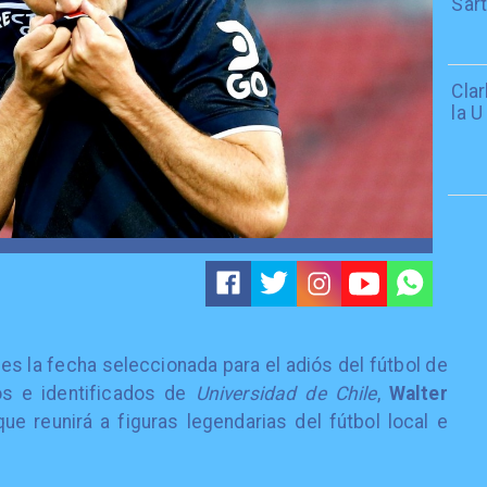
Sar
Cla
la U
es la fecha seleccionada para el adiós del fútbol de
os e identificados de
Universidad de Chile
,
Walter
que reunirá a figuras legendarias del fútbol local e