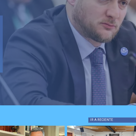
 Vial celebra
ión del proyecto de
rucción: "Es un hito
dental en beneficio de
enos"
IR A
RECIENTE