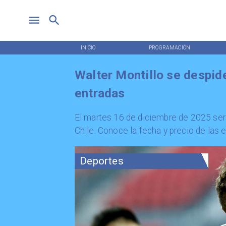
INICIO
PROGRAMACIÓN
Walter Montillo se despide
entradas
El martes 16 de diciembre de 2025 será
Chile. Conoce la fecha y precio de las 
Deportes