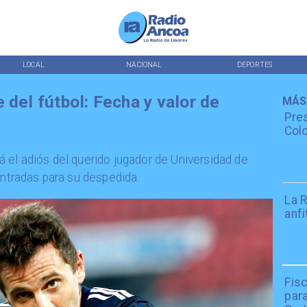
LOCAL
NACIONAL
DEPORTES
 del fútbol: Fecha y valor de
MÁS
Pres
Colo
 el adiós del querido jugador de Universidad de
entradas para su despedida.
La R
anfi
Fisc
par