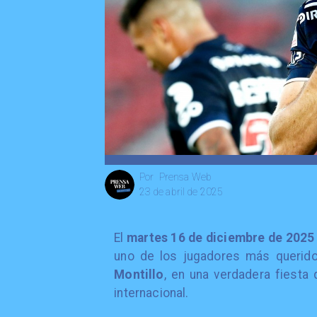
Prensa Web
Por
23 de abril de 2025
El
martes 16 de diciembre de 2025
uno de los jugadores más querid
Montillo
, en una verdadera fiesta 
internacional.