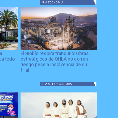
IR A
ECONOMÍA
ía
El Biobío respira tranquilo: Obras
ida todo
estratégicas de OHLA no corren
riesgo pese a insolvencia de su
filial
IR A
ARTE Y CULTURA