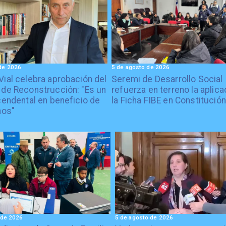
de 2026
5 de agosto de 2026
Vial celebra aprobación del
Seremi de Desarrollo Social
 de Reconstrucción: "Es un
refuerza en terreno la aplica
cendental en beneficio de
la Ficha FIBE en Constitución
nos"
 de 2026
5 de agosto de 2026