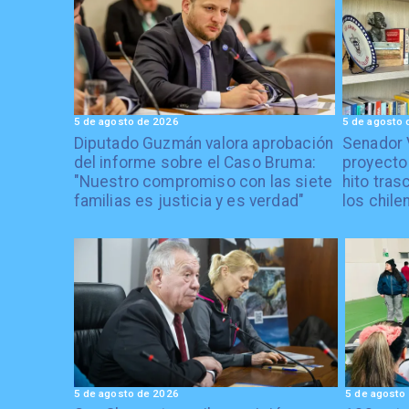
5 de agosto de 2026
5 de agosto 
Diputado Guzmán valora aprobación
Senador 
del informe sobre el Caso Bruma:
proyecto
"Nuestro compromiso con las siete
hito tras
familias es justicia y es verdad"
los chile
5 de agosto de 2026
5 de agosto