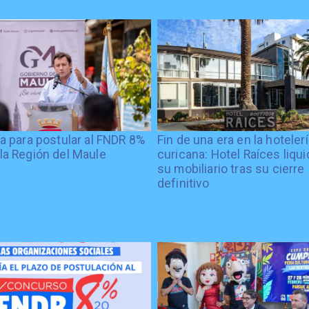
ía para postular al FNDR 8%
Fin de una era en la hoteler
la Región del Maule
curicana: Hotel Raíces liqu
su mobiliario tras su cierre
definitivo