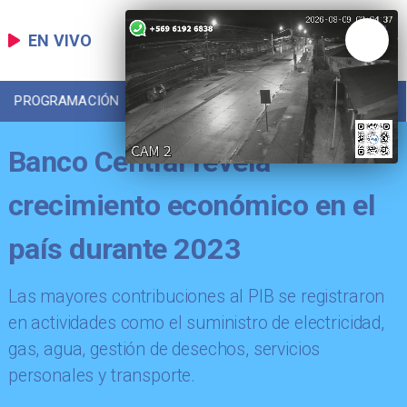
EN VIVO
PROGRAMACIÓN
LOCAL
DEPORTES
Banco Central revela
crecimiento económico en el
país durante 2023
Las mayores contribuciones al PIB se registraron
en actividades como el suministro de electricidad,
gas, agua, gestión de desechos, servicios
personales y transporte.