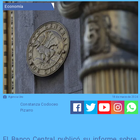
Economía
Agencia Uno
18 de marzo de 2024
Constanza Codoceo
Pizarro
​El Banco Central publicó su informe sobre