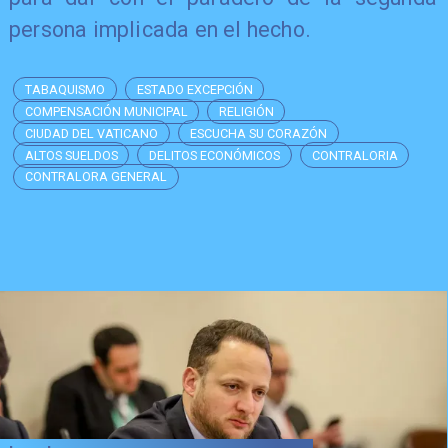
persona implicada en el hecho.
TABAQUISMO
ESTADO EXCEPCIÓN
COMPENSACIÓN MUNICIPAL
RELIGIÓN
CIUDAD DEL VATICANO
ESCUCHA SU CORAZÓN
ALTOS SUELDOS
DELITOS ECONÓMICOS
CONTRALORIA
CONTRALORA GENERAL