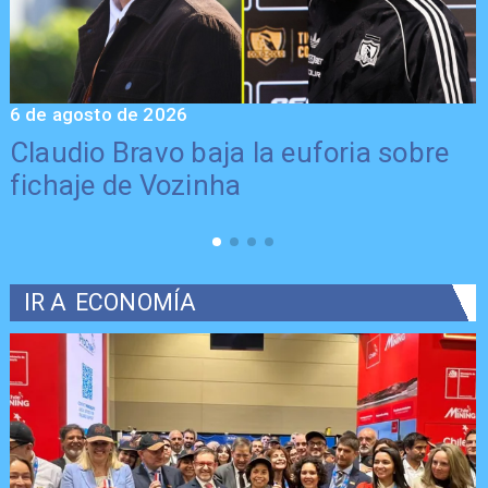
6 de agosto de 2026
5
Claudio Bravo baja la euforia sobre
fichaje de Vozinha
IR A
ECONOMÍA