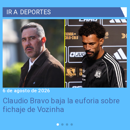
IR A
DEPORTES
6 de agosto de 2026
5
Claudio Bravo baja la euforia sobre
fichaje de Vozinha