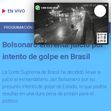
EN VIVO
PROGRAMACIÓN
LOCAL
DEPORTES
Bolsonaro enfrenta juicio por
intento de golpe en Brasil
La Corte Suprema de Brasil ha decidido llevar a
juicio al exmandatario Jair Bolsonaro por su
presunto intento de golpe de Estado, lo que podría
resultar en una dura pena de prisión para el
político.