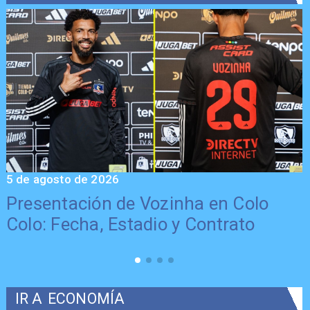
5 de agosto de 2026
5
Presentación de Vozinha en Colo
Colo: Fecha, Estadio y Contrato
IR A
ECONOMÍA