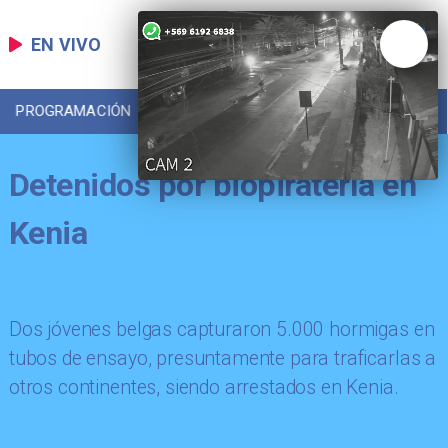
EN VIVO
PROGRAMACIÓN
LOCAL
DEPORTES
Detenidos por biopiratería en
Kenia
Dos jóvenes belgas capturaron 5.000 hormigas en
tubos de ensayo, presuntamente para traficarlas a
otros continentes, siendo arrestados en Kenia.