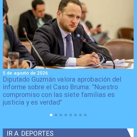
5 de agosto de 2026
obación del
Senador Vial celebra aprobaci
: "Nuestro
proyecto de Reconstrucción: "E
milias es
trascendental en beneficio de 
IR A
DEPORTES