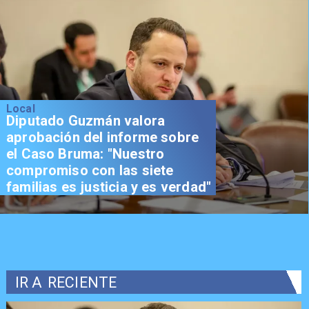
Local
Senador Vial celebra
aprobación del proyecto de
Reconstrucción: "Es un hito
trascendental en beneficio de
los chilenos"
IR A
RECIENTE