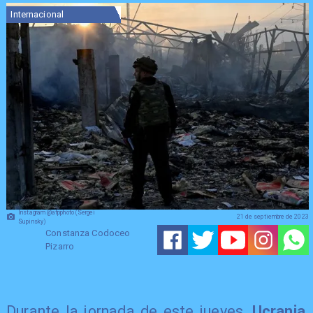
Internacional
Instagram @afpphoto (Sergei
21 de septiembre de 2023
Supinsky)
Constanza Codoceo
Pizarro
Durante la jornada de este jueves,
Ucrania