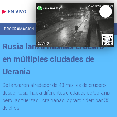
EN VIVO
PROGRAMACIÓN
LOCAL
DEPORTES
Rusia lanza misiles crucero
en múltiples ciudades de
Ucrania
Se lanzaron alrededor de 43 misiles de crucero
desde Rusia hacia diferentes ciudades de Ucrania,
pero las fuerzas ucranianas lograron derribar 36
de ellos.