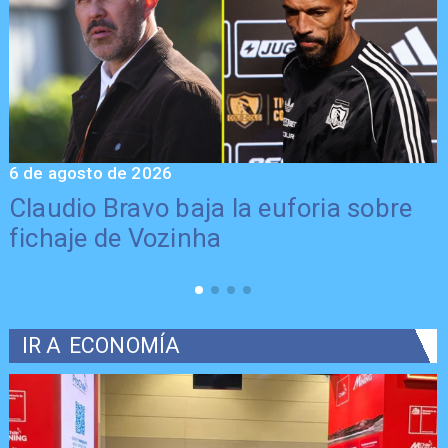
6 de agosto de 2026
5
Claudio Bravo baja la euforia sobre
fichaje de Vozinha
IR A
ECONOMÍA