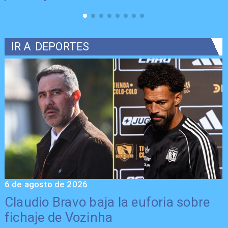
IR A
DEPORTES
6 de agosto de 2026
5
Claudio Bravo baja la euforia sobre
fichaje de Vozinha