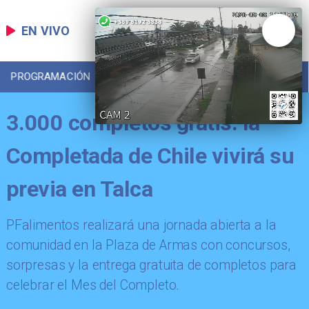
EN VIVO
PROGRAMACIÓN
LOCAL
DEPORTES
3.000 completos gratis: la
Completada de Chile vivirá su
previa en Talca
​PFalimentos realizará una jornada abierta a la
comunidad en la Plaza de Armas con concursos,
sorpresas y la entrega gratuita de completos para
celebrar el Mes del Completo.