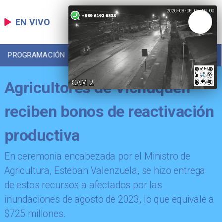
EN VIVO
PROGRAMACIÓN
LOCAL
DEPORTES
Agricultores de Vichuquén
reciben bonos de reactivación
productiva
​En ceremonia encabezada por el Ministro de
Agricultura, Esteban Valenzuela, se hizo entrega
de estos recursos a afectados por las
inundaciones de agosto de 2023, lo que equivale a
$725 millones.