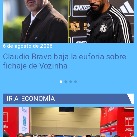
6 de agosto de 2026
5
Claudio Bravo baja la euforia sobre
fichaje de Vozinha
IR A
ECONOMÍA