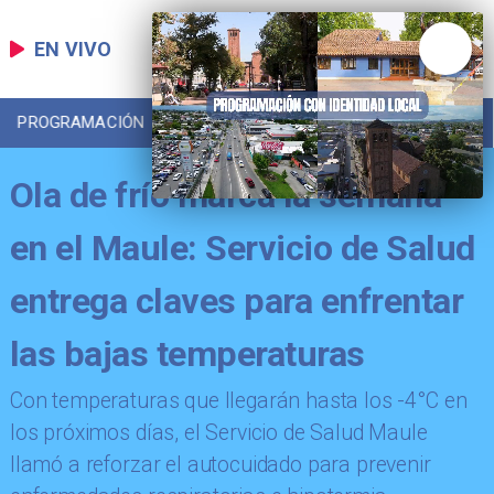
EN VIVO
PROGRAMACIÓN
LOCAL
DEPORTES
Ola de frío marca la semana
en el Maule: Servicio de Salud
entrega claves para enfrentar
las bajas temperaturas
​Con temperaturas que llegarán hasta los -4°C en
los próximos días, el Servicio de Salud Maule
llamó a reforzar el autocuidado para prevenir