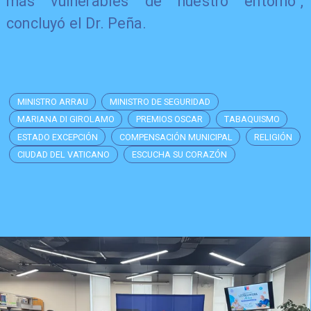
más vulnerables de nuestro entorno",
concluyó el Dr. Peña.
MINISTRO ARRAU
MINISTRO DE SEGURIDAD
MARIANA DI GIROLAMO
PREMIOS OSCAR
TABAQUISMO
ESTADO EXCEPCIÓN
COMPENSACIÓN MUNICIPAL
RELIGIÓN
CIUDAD DEL VATICANO
ESCUCHA SU CORAZÓN