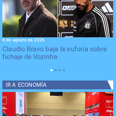
6 de agosto de 2026
5
Claudio Bravo baja la euforia sobre
fichaje de Vozinha
IR A
ECONOMÍA