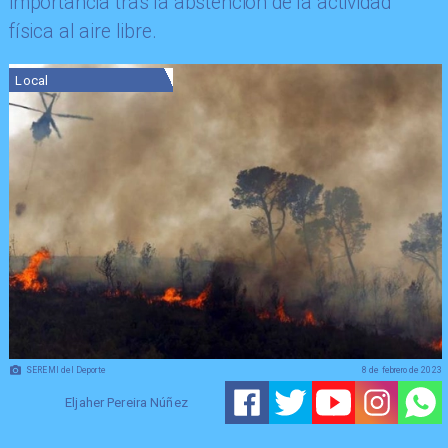
importancia tras la abstención de la actividad
física al aire libre.
Local
SEREMI del Deporte
8 de febrero de 2023
Eljaher Pereira Núñez