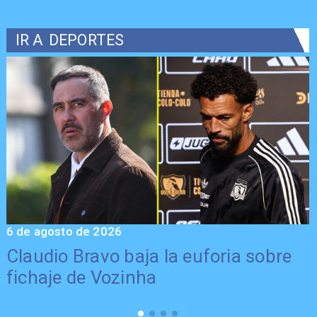
IR A
DEPORTES
6 de agosto de 2026
5
Claudio Bravo baja la euforia sobre
fichaje de Vozinha