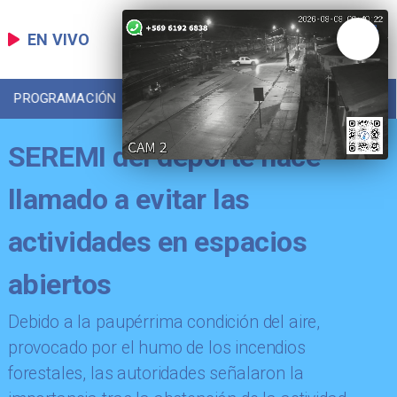
EN VIVO
PROGRAMACIÓN
LOCAL
DEPORTES
SEREMI del deporte hace
llamado a evitar las
actividades en espacios
abiertos
Debido a la paupérrima condición del aire,
provocado por el humo de los incendios
forestales, las autoridades señalaron la