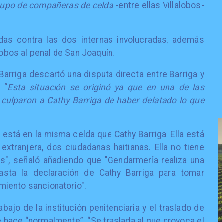
rupo de compañeras de celda
-entre ellas Villalobos-
as contra las dos internas involucradas, además
lobos al penal de San Joaquín.
Barriga descartó una disputa directa entre Barriga y
 “
Esta situación se originó ya que en una de las
 culparon a Cathy Barriga de haber delatado lo que
 está en la misma celda que Cathy Barriga. Ella está
xtranjera, dos ciudadanas haitianas. Ella no tiene
s", señaló añadiendo que "Gendarmería realiza una
basta la declaración de Cathy Barriga para tomar
iento sancionatorio".
abajo de la institución penitenciaria y el traslado de
e hace “normalmente”. “Se traslada al que provoca el