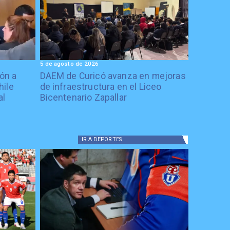
5 de agosto de 2026
ón a
DAEM de Curicó avanza en mejoras
hile
de infraestructura en el Liceo
al
Bicentenario Zapallar
IR A
DEPORTES