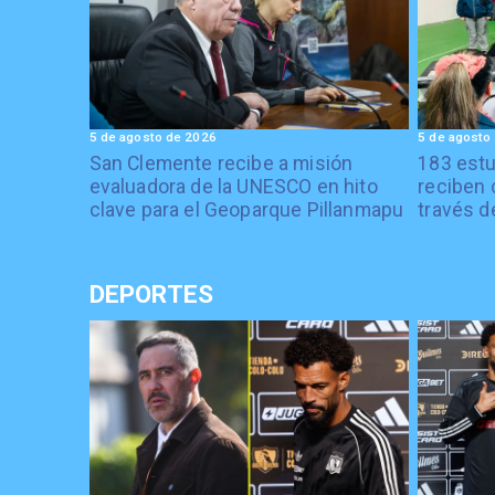
5 de agosto de 2026
5 de agosto
San Clemente recibe a misión
183 estu
evaluadora de la UNESCO en hito
reciben 
clave para el Geoparque Pillanmapu
través d
DEPORTES