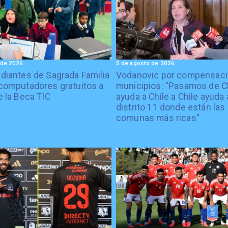
 de 2026
5 de agosto de 2026
diantes de Sagrada Familia
Vodanovic por compensaci
computadores gratuitos a
municipios: "Pasamos de C
e la Beca TIC
ayuda a Chile a Chile ayuda 
distrito 11 donde están las
comunas más ricas"