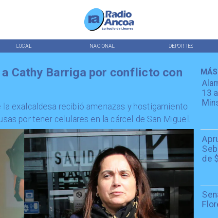
LOCAL
NACIONAL
DEPORTES
 Cathy Barriga por conflicto con
MÁS
Alar
13 a
Min
e la exalcaldesa recibió amenazas y hostigamiento
lusas por tener celulares en la cárcel de San Miguel.
Apr
Seba
de $
Sen
Flor