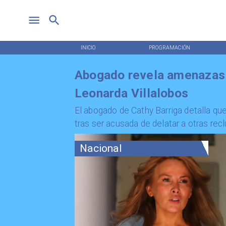
INICIO
PROGRAMACIÓN
Abogado revela amenazas a
Leonarda Villalobos
El abogado de Cathy Barriga detalla qu
tras ser acusada de delatar a otras rec
Nacional