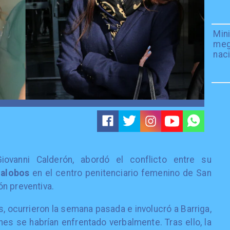
Mini
meg
naci
ovanni Calderón, abordó el conflicto entre su
lalobos
en el centro penitenciario femenino de San
n preventiva.
 ocurrieron la semana pasada e involucró a Barriga,
nes se habrían enfrentado verbalmente. Tras ello, la