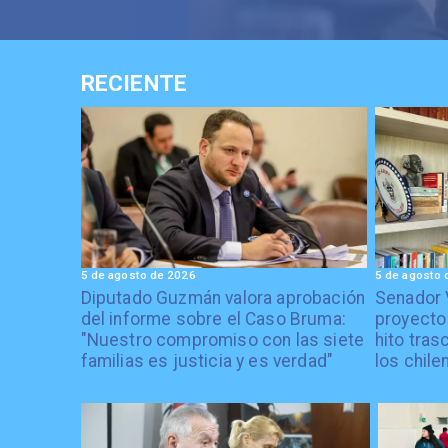
RECIENTE
5 de agosto de 2026
5 de agosto 
Diputado Guzmán valora aprobación
Senador 
del informe sobre el Caso Bruma:
proyecto
"Nuestro compromiso con las siete
hito tras
familias es justicia y es verdad"
los chile