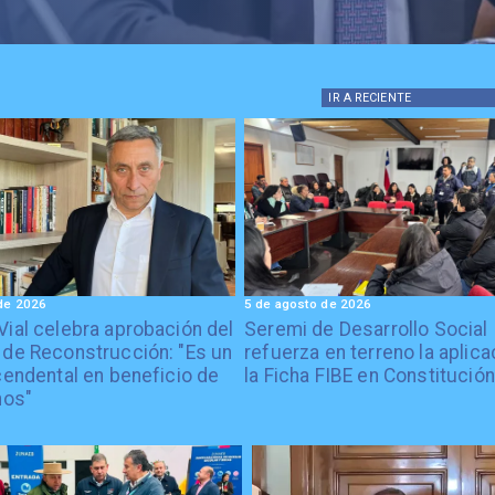
IR A
RECIENTE
de 2026
5 de agosto de 2026
Vial celebra aprobación del
Seremi de Desarrollo Social
 de Reconstrucción: "Es un
refuerza en terreno la aplica
cendental en beneficio de
la Ficha FIBE en Constitución
nos"