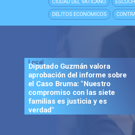
CIUDAD DEL VATICANO
ESCUCH
DELITOS ECONÓMICOS
CONTRA
valora
forme sobre
uestro
as siete
a y es