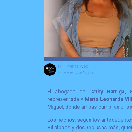
Prensa Web
Por
7 de enero de 2025
El abogado de
Cathy Barriga,
Gi
representada y
María Leonarda Vil
Miguel, donde ambas cumplían prisió
Los hechos, según los antecedentes,
Villalobos y dos reclusas más, quie