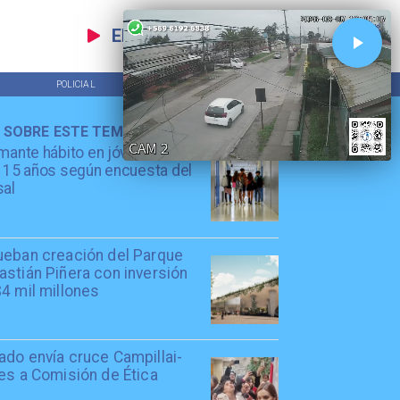
EN VIVO
POLICIAL
TENDENCIAS
 SOBRE ESTE TEMA
mante hábito en jóvenes de
 15 años según encuesta del
sal
ueban creación del Parque
stián Piñera con inversión
4 mil millones
ado envía cruce Campillai-
es a Comisión de Ética