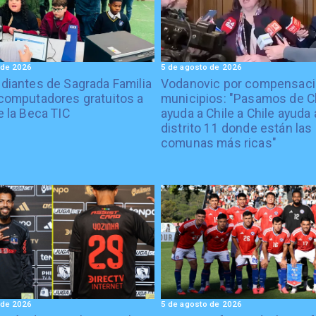
 de 2026
5 de agosto de 2026
diantes de Sagrada Familia
Vodanovic por compensaci
computadores gratuitos a
municipios: "Pasamos de C
e la Beca TIC
ayuda a Chile a Chile ayuda 
distrito 11 donde están las
comunas más ricas"
 de 2026
5 de agosto de 2026