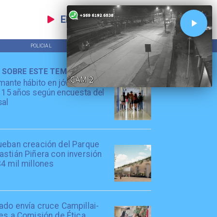
EN VIVO
POLICIAL
TENDENCIAS
 SOBRE ESTE TEMA
mante hábito en jóvenes de
 15 años según encuesta del
sal
ueban creación del Parque
stián Piñera con inversión
4 mil millones
ado envía cruce Campillai-
es a Comisión de Ética