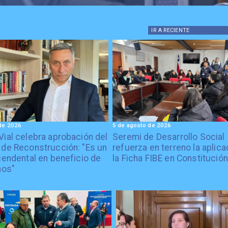
IR A
RECIENTE
de 2026
5 de agosto de 2026
Vial celebra aprobación del
Seremi de Desarrollo Social
 de Reconstrucción: "Es un
refuerza en terreno la aplica
cendental en beneficio de
la Ficha FIBE en Constitución
nos"