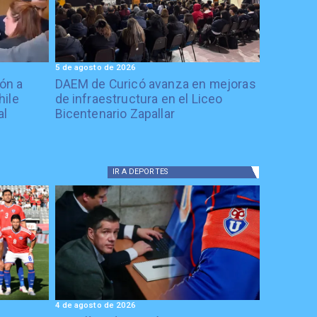
5 de agosto de 2026
ón a
DAEM de Curicó avanza en mejoras
hile
de infraestructura en el Liceo
al
Bicentenario Zapallar
IR A
DEPORTES
4 de agosto de 2026