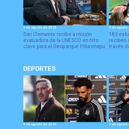
5 de agosto de 2026
5 de agosto
San Clemente recibe a misión
183 estu
evaluadora de la UNESCO en hito
reciben 
clave para el Geoparque Pillanmapu
través d
DEPORTES
6 de agosto de 2026
5 de agosto