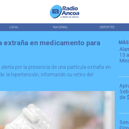
LOCAL
NACIONAL
DEPORTES
ula extraña en medicamento para
MÁS
Alar
13 a
Min
 alerta por la presencia de una partícula extraña en
de la hipertensión, informando su retiro del
Apr
Seba
de $
Sen
Flor