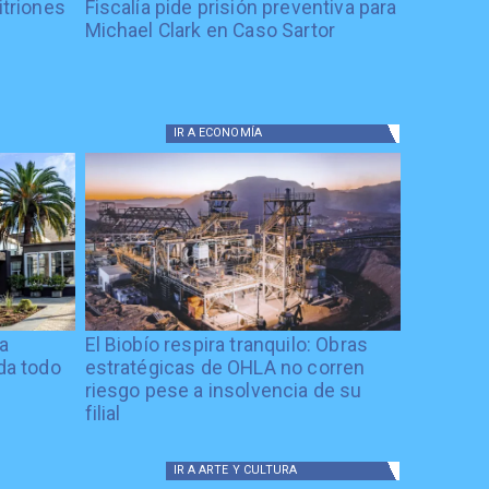
itriones
Fiscalía pide prisión preventiva para
Michael Clark en Caso Sartor
IR A
ECONOMÍA
ía
El Biobío respira tranquilo: Obras
ida todo
estratégicas de OHLA no corren
riesgo pese a insolvencia de su
filial
IR A
ARTE Y CULTURA