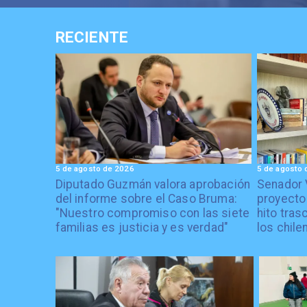
RECIENTE
5 de agosto de 2026
5 de agosto 
Diputado Guzmán valora aprobación
Senador 
del informe sobre el Caso Bruma:
proyecto
"Nuestro compromiso con las siete
hito tras
familias es justicia y es verdad"
los chile