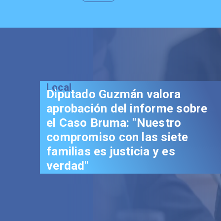
Local
Senador Vial celebra
aprobación del proyecto de
Reconstrucción: "Es un hito
trascendental en beneficio de
los chilenos"