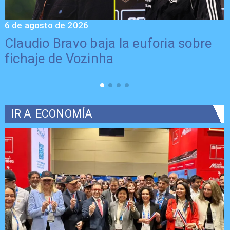
6 de agosto de 2026
5
Claudio Bravo baja la euforia sobre
fichaje de Vozinha
IR A
ECONOMÍA