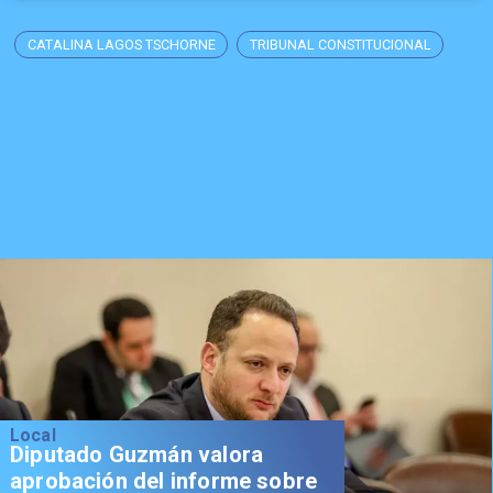
​CATALINA LAGOS TSCHORNE
TRIBUNAL CONSTITUCIONAL
Local
Diputado Guzmán valora
aprobación del informe sobre