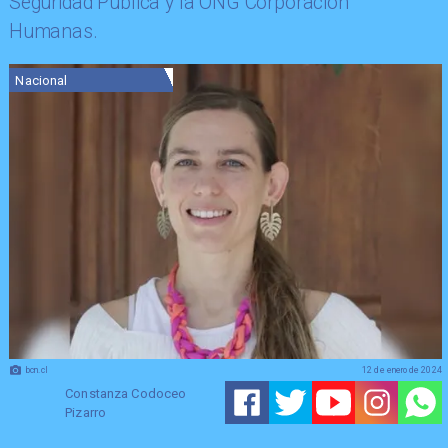
Seguridad Pública y la ONG Corporación
Humanas.
Nacional
bcn.cl
12 de enero de 2024
Constanza Codoceo
Pizarro