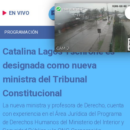
EN VIVO
PROGRAMACIÓN
LOCAL
DEPORTES
Catalina Lagos Tschrone es
designada como nueva
ministra del Tribunal
Constitucional
La nueva ministra y profesora de Derecho, cuenta
con experiencia en el Área Jurídica del Programa
de Derechos Humanos del Ministerio del Interior y