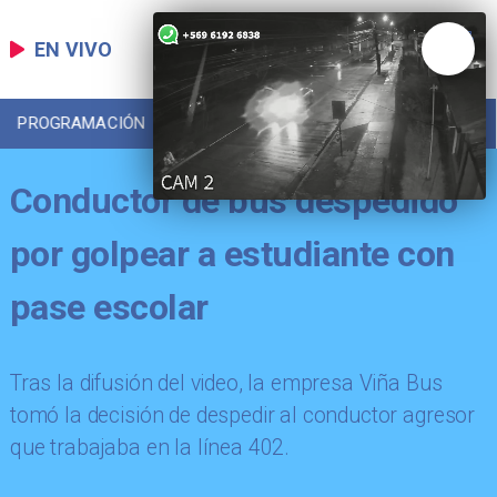
EN VIVO
PROGRAMACIÓN
LOCAL
DEPORTES
Conductor de bus despedido
por golpear a estudiante con
pase escolar
Tras la difusión del video, la empresa Viña Bus
tomó la decisión de despedir al conductor agresor
que trabajaba en la línea 402.