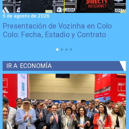
5 de agosto de 2026
5
Presentación de Vozinha en Colo
Colo: Fecha, Estadio y Contrato
IR A
ECONOMÍA