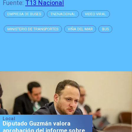
Fuente:
T13 Nacional
EMPRESA DE BUSES
TNENACIONAL
VIDEO VIRAL
MINISTERIO DE TRANSPORTES
VIÑA DEL MAR
BUS
Local
Diputado Guzmán valora
aprobación del informe sobre