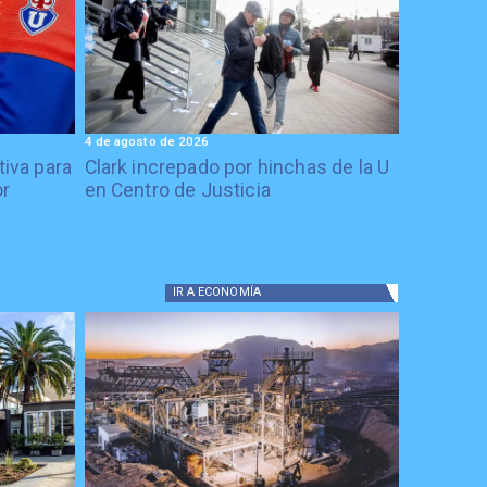
4 de agosto de 2026
tiva para
Clark increpado por hinchas de la U
or
en Centro de Justicia
IR A
ECONOMÍA