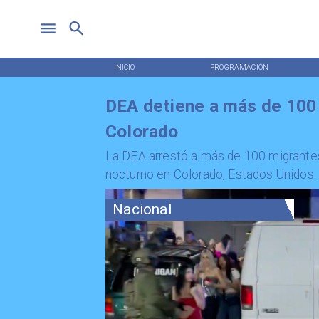
INICIO
PROGRAMACIÓN
DEA detiene a más de 100 
Colorado
La DEA arrestó a más de 100 migrante
nocturno en Colorado, Estados Unidos.
Nacional