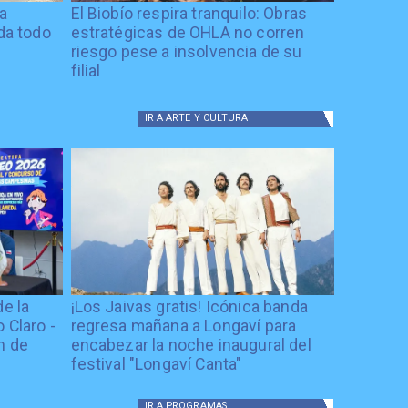
ía
El Biobío respira tranquilo: Obras
ida todo
estratégicas de OHLA no corren
riesgo pese a insolvencia de su
filial
IR A
ARTE Y CULTURA
de la
¡Los Jaivas gratis! Icónica banda
 Claro -
regresa mañana a Longaví para
n de
encabezar la noche inaugural del
festival "Longaví Canta"
IR A
PROGRAMAS