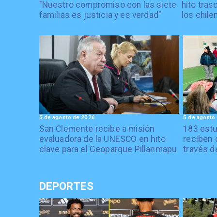
"Nuestro compromiso con las siete
hito tras
familias es justicia y es verdad"
los chile
5 de agosto de 2026
5 de agosto
San Clemente recibe a misión
183 estu
evaluadora de la UNESCO en hito
reciben 
clave para el Geoparque Pillanmapu
través d
DEPORTES