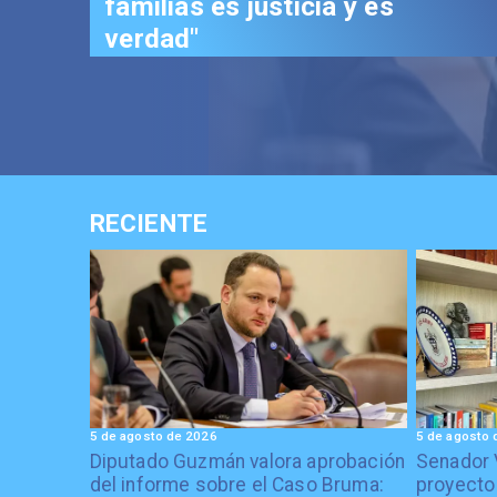
familias es justicia y es
verdad"
RECIENTE
5 de agosto de 2026
5 de agosto 
Diputado Guzmán valora aprobación
Senador 
del informe sobre el Caso Bruma:
proyecto