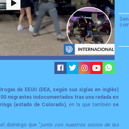
Sen
com
Drogas de EEUU (DEA, según sus siglas en inglés)
100 migrantes indocumentados tras una redada en
rings (estado de Colorado)
, en la que también
se
 el domingo que "
junto con nuestros socios de las