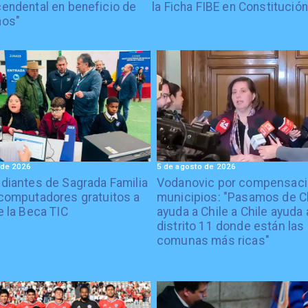
cendental en beneficio de
la Ficha FIBE en Constitución
nos"
 de 2026
5 de agosto de 2026
diantes de Sagrada Familia
Vodanovic por compensaci
computadores gratuitos a
municipios: "Pasamos de C
e la Beca TIC
ayuda a Chile a Chile ayuda 
distrito 11 donde están las
comunas más ricas"