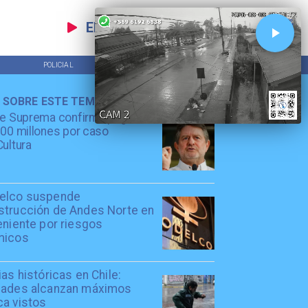
EN VIVO
POLICIAL
TENDENCIAS
 SOBRE ESTE TEMA
te Suprema confirma pago de
00 millones por caso
ultura
elco suspende
strucción de Andes Norte en
eniente por riesgos
micos
ias históricas en Chile:
dades alcanzan máximos
ca vistos