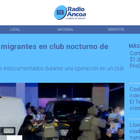
LOCAL
NACIONAL
DEPORTES
migrantes en club nocturno de
MÁS
Cor
$1.0
ProC
s indocumentados durante una operación en un club
Cod
con
El T
sís
Lluv
ciu
nun