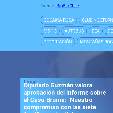
Fuente:
BioBioChile
COCAÍNA ROSA
CLUB NOCTUR
MS-13
AUTOBÚS
DEA
DE
DEPORTACIÓN
MONTAÑAS RO
Local
Diputado Guzmán valora
aprobación del informe sobre
el Caso Bruma: "Nuestro
compromiso con las siete