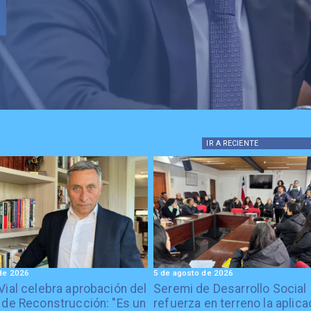
IR A
RECIENTE
de 2026
5 de agosto de 2026
Vial celebra aprobación del
Seremi de Desarrollo Social
 de Reconstrucción: "Es un
refuerza en terreno la aplica