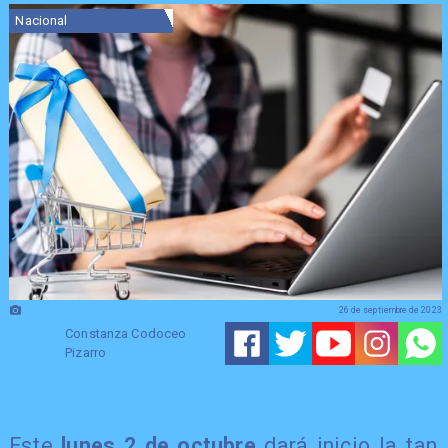
Nacional
26 de septiembre de 2023
Constanza Codoceo
Pizarro
Este
lunes 2 de octubre
dará inicio la tan