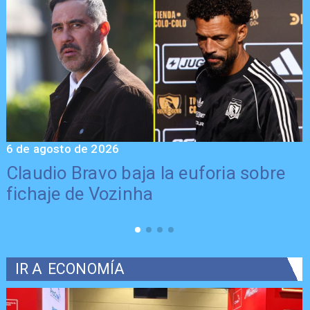
6 de agosto de 2026
5
Claudio Bravo baja la euforia sobre
fichaje de Vozinha
IR A
ECONOMÍA