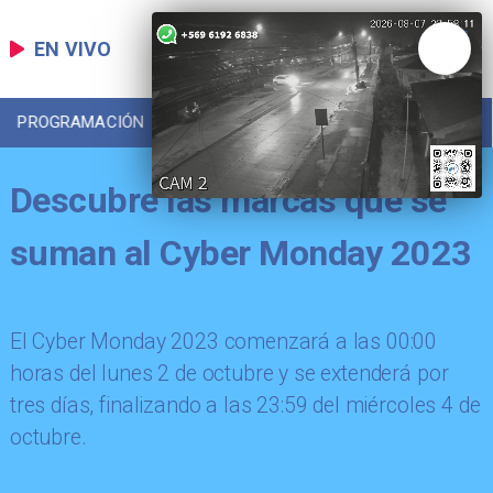
EN VIVO
PROGRAMACIÓN
LOCAL
DEPORTES
Descubre las marcas que se
suman al Cyber Monday 2023
​El Cyber Monday 2023 comenzará a las 00:00
horas del lunes 2 de octubre y se extenderá por
tres días, finalizando a las 23:59 del miércoles 4 de
octubre.