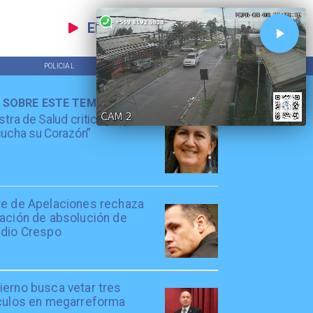
EN VIVO
POLICIAL
TENDENCIAS
 SOBRE ESTE TEMA
stra de Salud critica proyecto
ucha su Corazón”
te de Apelaciones rechaza
lación de absolución de
udio Crespo
ierno busca vetar tres
ículos en megarreforma