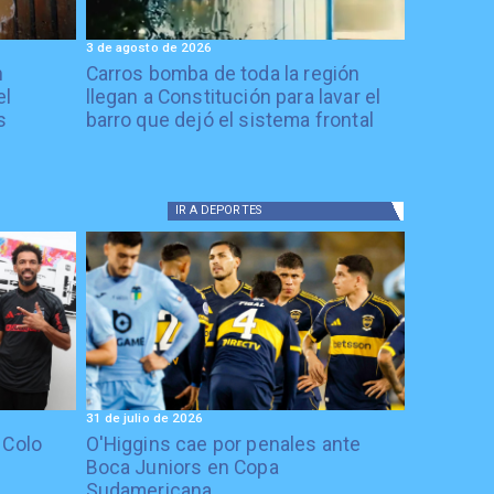
3 de agosto de 2026
n
Carros bomba de toda la región
el
llegan a Constitución para lavar el
s
barro que dejó el sistema frontal
IR A
DEPORTES
31 de julio de 2026
 Colo
O'Higgins cae por penales ante
Boca Juniors en Copa
Sudamericana