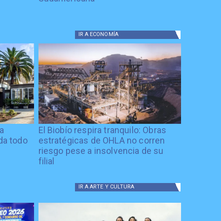
IR A
ECONOMÍA
ía
El Biobío respira tranquilo: Obras
ida todo
estratégicas de OHLA no corren
riesgo pese a insolvencia de su
filial
IR A
ARTE Y CULTURA