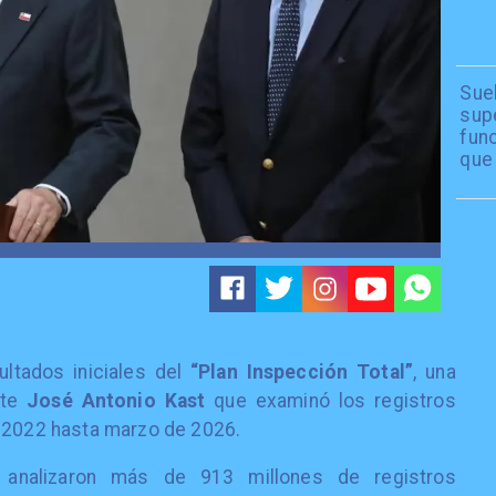
Sue
sup
fun
que
ultados iniciales del
“Plan Inspección Total”
, una
nte
José Antonio Kast
que examinó los registros
e 2022 hasta marzo de 2026.
 analizaron más de 913 millones de registros