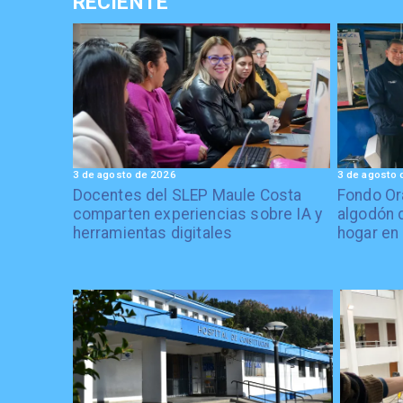
RECIENTE
3 de agosto de 2026
3 de agosto 
Docentes del SLEP Maule Costa
Fondo Or
comparten experiencias sobre IA y
algodón 
herramientas digitales
hogar en