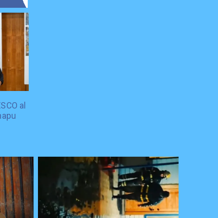
ESCO al
mapu