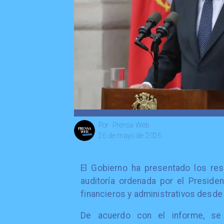
Prensa Web
Por
26 de mayo de 2026
El Gobierno ha presentado los res
auditoría ordenada por el Preside
financieros y administrativos desd
De acuerdo con el informe, se