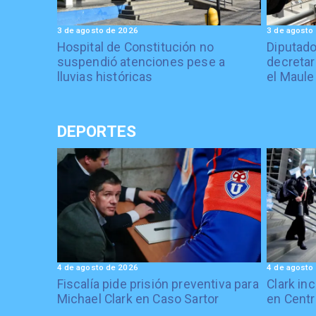
3 de agosto de 2026
3 de agosto
Hospital de Constitución no
Diputado
suspendió atenciones pese a
decretar
lluvias históricas
el Maule
DEPORTES
4 de agosto de 2026
4 de agosto
Fiscalía pide prisión preventiva para
Clark in
Michael Clark en Caso Sartor
en Centr