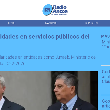
LOCAL
NACIONAL
DEPORTES
idades en servicios públicos del
MÁS
Mini
“Esc
ularidades en entidades como Junaeb, Ministerio de
odo 2022-2026.
Cor
anu
Cla
Gob
art