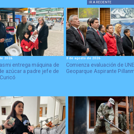
IR A
RECIENTE
de 2026
3 de agosto de 2026
asmi entrega máquina de
Comienza evaluación de UN
de azúcar a padre jefe de
Geoparque Aspirante Pillan
 Curicó