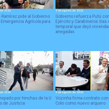
 de 2026
3 de agosto de 2026
 Ramírez pide al Gobierno
Gobierno refuerza Putú co
 Emergencia Agrícola para
Ejército y Carabineros tras 
temporal que dejó vivienda
anegadas
 de 2026
4 de agosto de 2026
crepado por hinchas de la U
Vozinha firma contrato con
o de Justicia
Colo como nuevo arquero