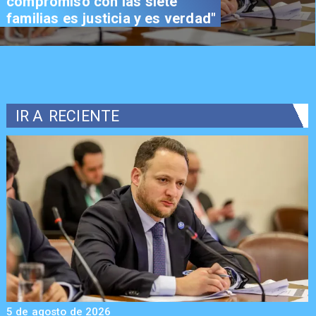
compromiso con las siete
familias es justicia y es verdad"
IR A
RECIENTE
5 de agosto de 2026
5