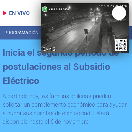
EN VIVO
PROGRAMACIÓN
LOCAL
DEPORTES
Inicia el segundo periodo de
postulaciones al Subsidio
Eléctrico
​A partir de hoy, las familias chilenas pueden
solicitar un complemento económico para ayudar
a cubrir sus cuentas de electricidad. Estará
disponible hasta el 6 de noviembre.