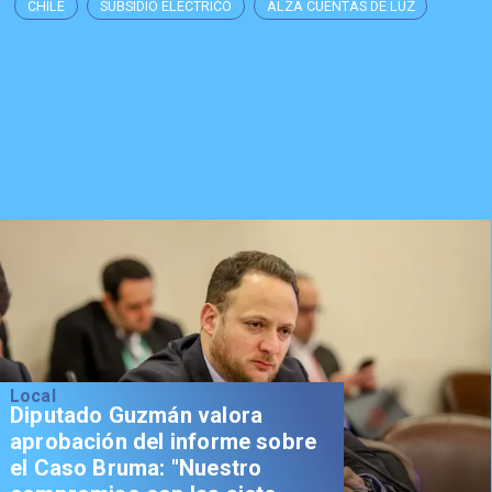
CHILE
SUBSIDIO ELÉCTRICO
ALZA CUENTAS DE LUZ
Local
Diputado Guzmán valora
aprobación del informe sobre
el Caso Bruma: "Nuestro