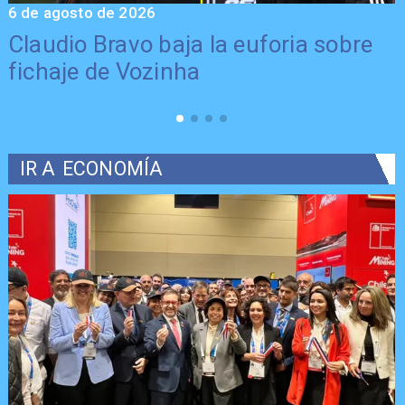
6 de agosto de 2026
5
Claudio Bravo baja la euforia sobre
fichaje de Vozinha
IR A
ECONOMÍA