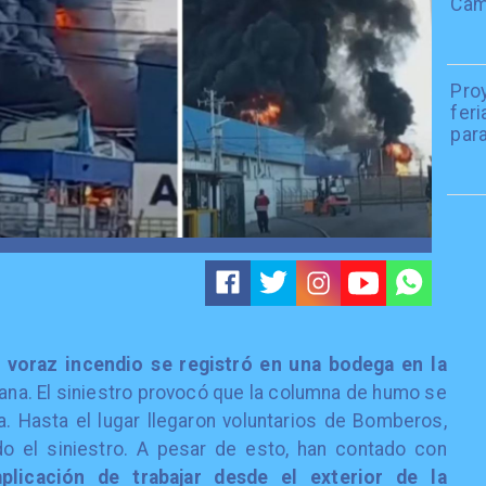
Camp
Pro
fer
para
n
voraz incendio se registró en una bodega en la
tana. El siniestro provocó que la columna de humo se
a. Hasta el lugar llegaron voluntarios de Bomberos,
o el siniestro. A pesar de esto, han contado con
plicación de
trabajar desde el exterior de la