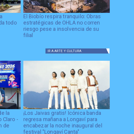
ía
El Biobío respira tranquilo: Obras
ida todo
estratégicas de OHLA no corren
riesgo pese a insolvencia de su
filial
IR A
ARTE Y CULTURA
de la
¡Los Jaivas gratis! Icónica banda
 Claro -
regresa mañana a Longaví para
n de
encabezar la noche inaugural del
festival "Longaví Canta"