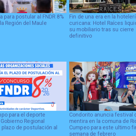
ía para postular al FNDR 8%
Fin de una era en la hoteler
la Región del Maule
curicana: Hotel Raíces liqu
su mobiliario tras su cierre
definitivo
po para el deporte
Condorito anuncia festival 
 Gobierno Regional
mentira en la comuna de Rio
 plazo de postulación al
Cumpeo para este ultimo fi
%
semana de febrero