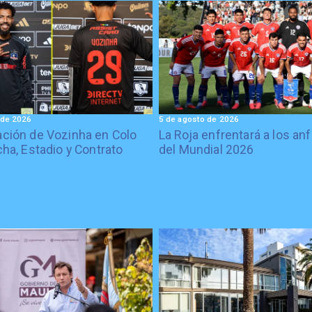
 de 2026
5 de agosto de 2026
ción de Vozinha en Colo
La Roja enfrentará a los anf
cha, Estadio y Contrato
del Mundial 2026