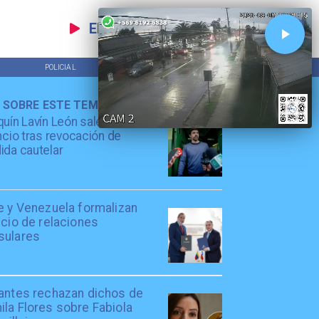
EN VIVO
POLICIAL
TENDENCIAS
 SOBRE ESTE TEMA
uín Lavín León sale en
ncio tras revocación de
da cautelar
e y Venezuela formalizan
icio de relaciones
sulares
iantes rechazan dichos de
la Flores sobre Fabiola