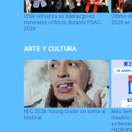
Chile refuerza su liderazgo en
Último d
minerales críticos durante PDAC
2026 en 
2026
ARTE Y CULTURA
REC 2026: Young Cister se suma al
Más tiem
festival
maulino:
extiende
FNDR 8