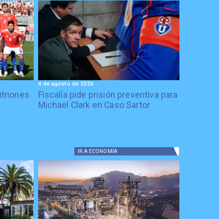
4 de agosto de 2026
itriones
Fiscalía pide prisión preventiva para
Michael Clark en Caso Sartor
IR A
ECONOMÍA