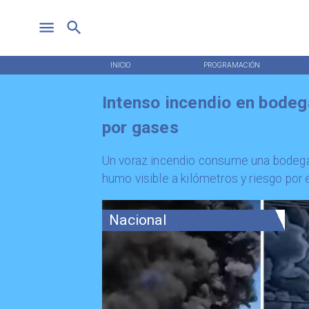
INICIO
PROGRAMACIÓN
Intenso incendio en bodega
por gases
Un voraz incendio consume una bodega
humo visible a kilómetros y riesgo por e
Nacional