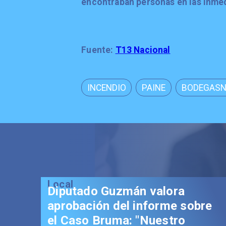
encontraban personas en las inmed
Fuente:
T13 Nacional
INCENDIO
PAINE
BODEGASN
Local
Senador Vial celebra
aprobación del proyecto 