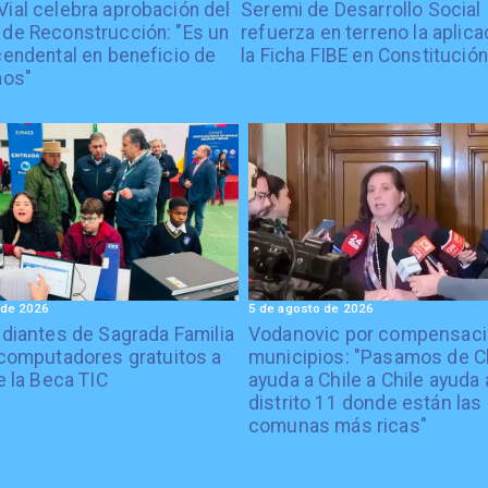
Vial celebra aprobación del
Seremi de Desarrollo Social
 de Reconstrucción: "Es un
refuerza en terreno la aplica
cendental en beneficio de
la Ficha FIBE en Constitución
nos"
 de 2026
5 de agosto de 2026
diantes de Sagrada Familia
Vodanovic por compensaci
computadores gratuitos a
municipios: "Pasamos de C
e la Beca TIC
ayuda a Chile a Chile ayuda 
distrito 11 donde están las
comunas más ricas"