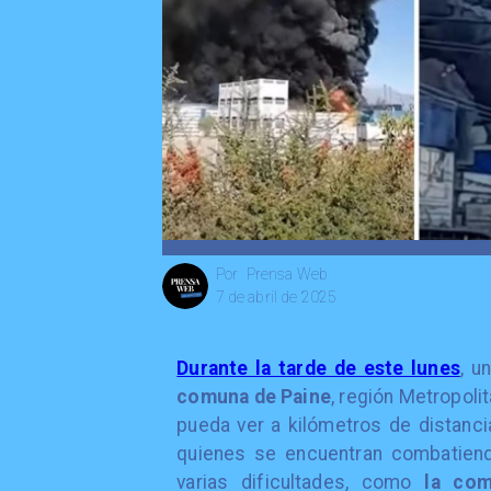
Prensa Web
Por
7 de abril de 2025
Durante la tarde de este lunes
, u
comuna de Paine
, región Metropoli
pueda ver a kilómetros de distanci
quienes se encuentran combatiend
varias dificultades, como
la com