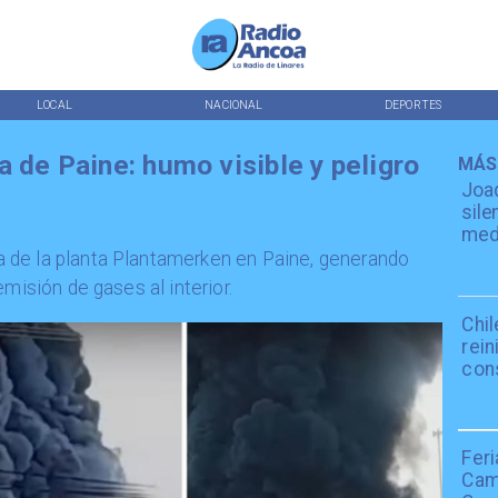
LOCAL
NACIONAL
DEPORTES
 de Paine: humo visible y peligro
MÁS
Joaq
sile
medi
 de la planta Plantamerken en Paine, generando
misión de gases al interior.
Chil
rein
con
Fer
Cami