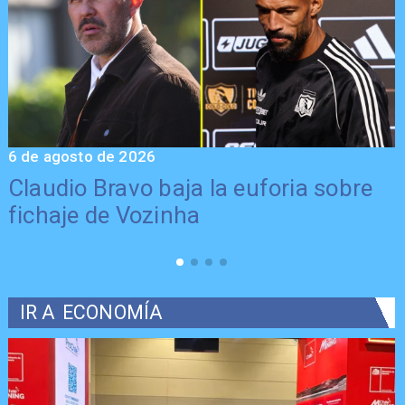
6 de agosto de 2026
5
Claudio Bravo baja la euforia sobre
fichaje de Vozinha
IR A
ECONOMÍA