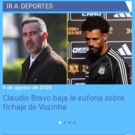
IR A
DEPORTES
6 de agosto de 2026
5
Claudio Bravo baja la euforia sobre
fichaje de Vozinha