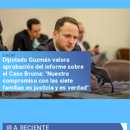
Local
Diputado Guzmán valora
aprobación del informe sobre
el Caso Bruma: "Nuestro
compromiso con las siete
familias es justicia y es verdad"
IR A
RECIENTE