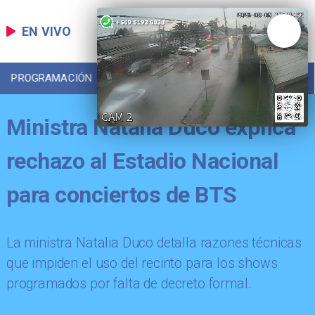
EN VIVO
PROGRAMACIÓN
LOCAL
DEPORTES
Ministra Natalia Duco explica
rechazo al Estadio Nacional
para conciertos de BTS
La ministra Natalia Duco detalla razones técnicas
que impiden el uso del recinto para los shows
programados por falta de decreto formal.