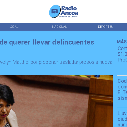
LOCAL
NACIONAL
DEPORTES
de querer llevar delincuentes
MÁS
Cor
$1.0
ProC
velyn Matthei por proponer trasladar presos a nueva
Cod
con
El T
sís
Lluv
ciu
nun