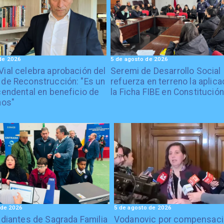
de 2026
5 de agosto de 2026
Vial celebra aprobación del
Seremi de Desarrollo Social
 de Reconstrucción: "Es un
refuerza en terreno la aplica
cendental en beneficio de
la Ficha FIBE en Constitución
nos"
 de 2026
5 de agosto de 2026
diantes de Sagrada Familia
Vodanovic por compensaci