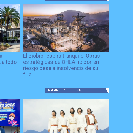
ía
El Biobío respira tranquilo: Obras
ida todo
estratégicas de OHLA no corren
riesgo pese a insolvencia de su
filial
IR A
ARTE Y CULTURA