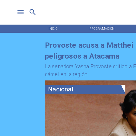
INICIO
PROGRAMACIÓN
Provoste acusa a Matthei 
peligrosos a Atacama
La senadora Yasna Provoste criticó a E
cárcel en la región.
Nacional