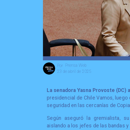
Prensa Web
Por
23 de abril de 2025
La senadora Yasna Provoste (DC) a
presidencial de Chile Vamos, luego
seguridad en las cercanías de Copia
Según aseguró la gremialista, su
aislando a los jefes de las bandas