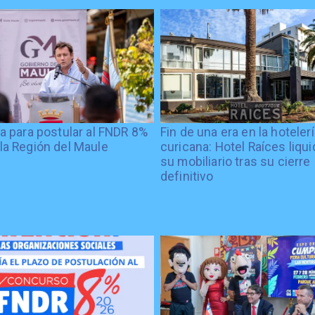
ía para postular al FNDR 8%
Fin de una era en la hoteler
la Región del Maule
curicana: Hotel Raíces liqu
su mobiliario tras su cierre
definitivo