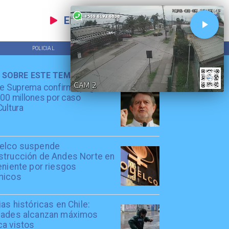
EN VIVO
POLICIAL
TENDENCIAS
 SOBRE ESTE TEMA
te Suprema confirma pago de
00 millones por caso
ultura
elco suspende
strucción de Andes Norte en
eniente por riesgos
micos
ias históricas en Chile:
dades alcanzan máximos
ca vistos