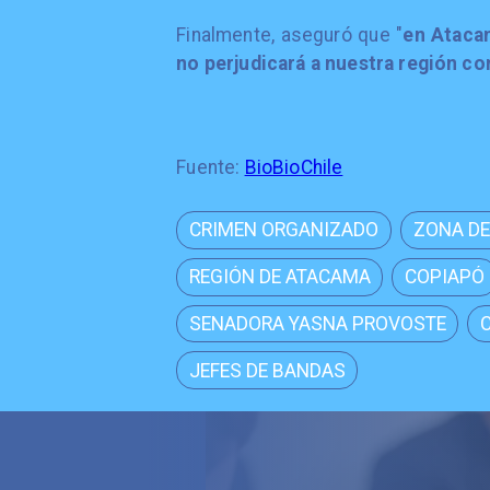
Finalmente, aseguró que "
en Ataca
no perjudicará a nuestra región co
Fuente:
BioBioChile
CRIMEN ORGANIZADO
ZONA DE
REGIÓN DE ATACAMA
COPIAPÓ
SENADORA YASNA PROVOSTE
JEFES DE BANDAS