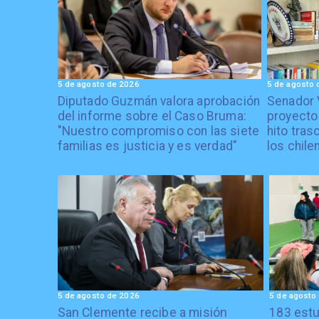
5 de agosto de 2026
5 de agosto 
Diputado Guzmán valora aprobación
Senador 
del informe sobre el Caso Bruma:
proyecto
"Nuestro compromiso con las siete
hito tras
familias es justicia y es verdad"
los chile
5 de agosto de 2026
5 de agosto
San Clemente recibe a misión
183 estu