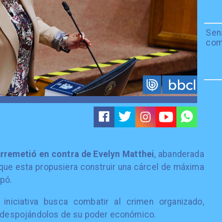
Sen
com
rremetió en contra de Evelyn Matthei
, abanderada
 que esta propusiera construir una cárcel de máxima
pó.
 iniciativa busca combatir al crimen organizado,
 y despojándolos de su poder económico.