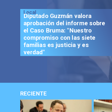
Local
Senador Vial celebra
aprobación del proyecto de
Reconstrucción: "Es un hito
trascendental en beneficio de
los chilenos"
RECIENTE