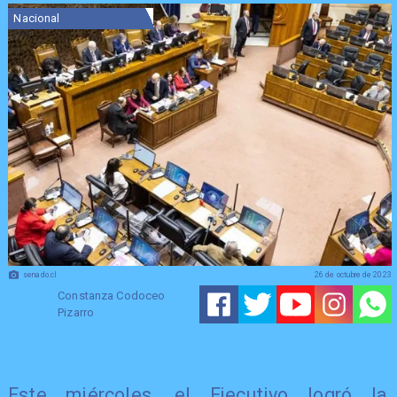
Nacional
senado.cl
26 de octubre de 2023
Constanza Codoceo
Pizarro
Este miércoles, el Ejecutivo logró la