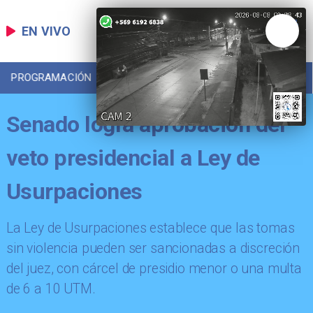
EN VIVO
PROGRAMACIÓN
LOCAL
DEPORTES
Senado logra aprobación del
veto presidencial a Ley de
Usurpaciones
La Ley de Usurpaciones establece que las tomas
sin violencia pueden ser sancionadas a discreción
del juez, con cárcel de presidio menor o una multa
de 6 a 10 UTM.