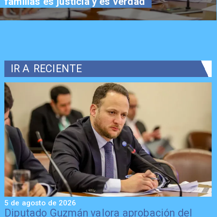
familias es justicia y es verdad"
IR A
RECIENTE
5 de agosto de 2026
5
Diputado Guzmán valora aprobación del