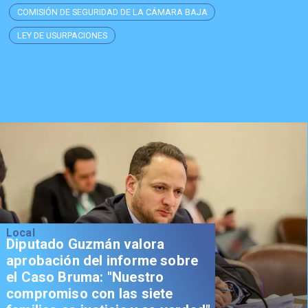
COMISIÓN DE SEGURIDAD DE LA CÁMARA BAJA
LEY DE USURPACIONES
Local
Diputado Guzmán valora
aprobación del informe sobre
el Caso Bruma: "Nuestro
compromiso con las siete