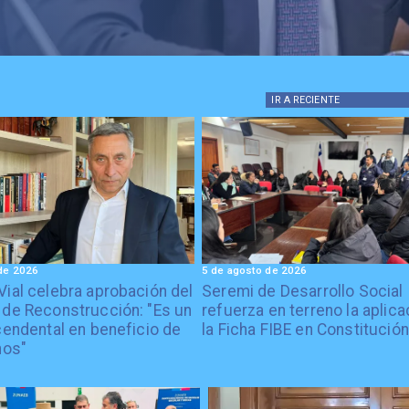
IR A
RECIENTE
de 2026
5 de agosto de 2026
Vial celebra aprobación del
Seremi de Desarrollo Social
 de Reconstrucción: "Es un
refuerza en terreno la aplica
cendental en beneficio de
la Ficha FIBE en Constitución
nos"