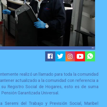
IPS
cientemente realizó un llamado para toda la comunidad
mantener actualizado a la comunidad con referencia a
o, su Registro Social de Hogares, esto es de suma
la Pensión Garantizada Universal.
a Seremi del Trabajo y Previsión Social, Maribel