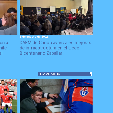
5 de agosto de 2026
ón a
DAEM de Curicó avanza en mejoras
hile
de infraestructura en el Liceo
al
Bicentenario Zapallar
IR A
DEPORTES