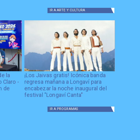
IR A
ARTE Y CULTURA
de la
¡Los Jaivas gratis! Icónica banda
 Claro -
regresa mañana a Longaví para
n de
encabezar la noche inaugural del
festival "Longaví Canta"
IR A
PROGRAMAS