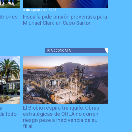
4 de agosto de 2026
itriones
Fiscalía pide prisión preventiva para
Michael Clark en Caso Sartor
IR A
ECONOMÍA
ía
El Biobío respira tranquilo: Obras
ida todo
estratégicas de OHLA no corren
riesgo pese a insolvencia de su
filial