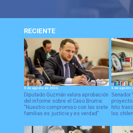
RECIENTE
5 de agosto de 2026
5 de agosto 
Diputado Guzmán valora aprobación
Senador 
del informe sobre el Caso Bruma:
proyecto
"Nuestro compromiso con las siete
hito tras
familias es justicia y es verdad"
los chile