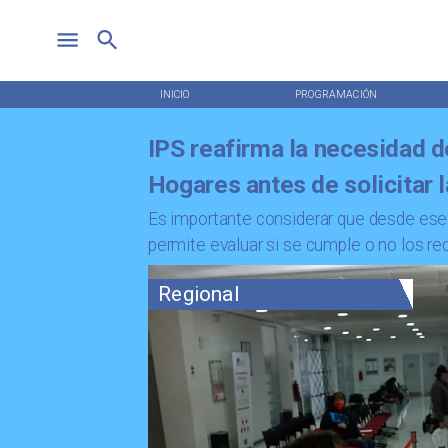
INICIO
PROGRAMACIÓN
IPS reafirma la necesidad d
Hogares antes de solicitar 
Es importante considerar que desde ese 
permite evaluar si se cumple o no los req
Regional