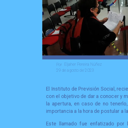
Eljaher Pereira Núñez
Por
29 de agosto de 2023
El Instituto de Previsión Social, re
con el objetivo de dar a conocer y 
la apertura, en caso de no tenerl
importancia a la hora de postular a 
Este llamado fue enfatizado por l