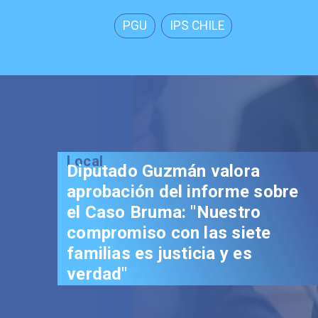
PGU
IPS CHILE
Local
Senador Vial celebra
aprobación del proyecto de
Reconstrucción: "Es un hito
trascendental en beneficio de
los chilenos"