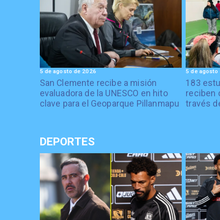
5 de agosto de 2026
5 de agosto
San Clemente recibe a misión
183 estu
evaluadora de la UNESCO en hito
reciben 
clave para el Geoparque Pillanmapu
través d
DEPORTES