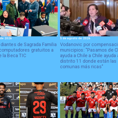
 de 2026
5 de agosto de 2026
diantes de Sagrada Familia
Vodanovic por compensaci
computadores gratuitos a
municipios: "Pasamos de C
e la Beca TIC
ayuda a Chile a Chile ayuda 
distrito 11 donde están las
comunas más ricas"