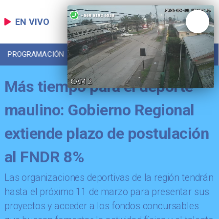
EN VIVO
PROGRAMACIÓN
LOCAL
DEPORTES
Más tiempo para el deporte
maulino: Gobierno Regional
extiende plazo de postulación
al FNDR 8%
​Las organizaciones deportivas de la región tendrán
hasta el próximo 11 de marzo para presentar sus
proyectos y acceder a los fondos concursables