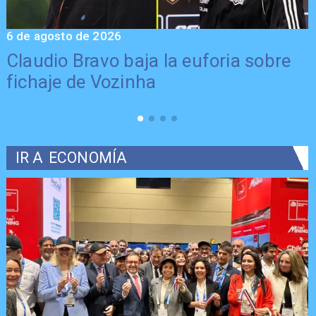
6 de agosto de 2026
5
Claudio Bravo baja la euforia sobre
fichaje de Vozinha
IR A
ECONOMÍA