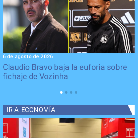
6 de agosto de 2026
5
Claudio Bravo baja la euforia sobre
fichaje de Vozinha
IR A
ECONOMÍA