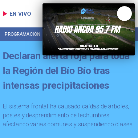
EN VIVO
PROGRAMACIÓN
LOCAL
DEPORTES
Declaran alerta roja para toda
la Región del Bío Bío tras
intensas precipitaciones
​El sistema frontal ha causado caídas de árboles,
postes y desprendimiento de techumbres,
afectando varias comunas y suspendiendo clases.