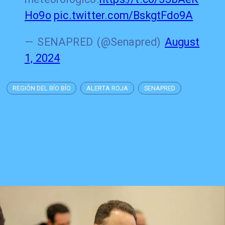
Ho9o
pic.twitter.com/BskgtFdo9A
— SENAPRED (@Senapred)
August
1, 2024
REGIÓN DEL BÍO BÍO
ALERTA ROJA
SENAPRED