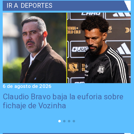
IR A
DEPORTES
6 de agosto de 2026
5
Claudio Bravo baja la euforia sobre
fichaje de Vozinha