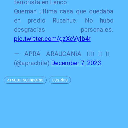
terrorista en Lanco
Queman última casa que quedaba
en predio Rucahue. No hubo
desgracias personales.
pic.twitter.com/gzXcVylb4r
— APRA ARAUCANíA 👍🏽🇨🇱
(@aprachile)
December 7, 2023
ATAQUE INCENDIARIO
LOS RÍOS