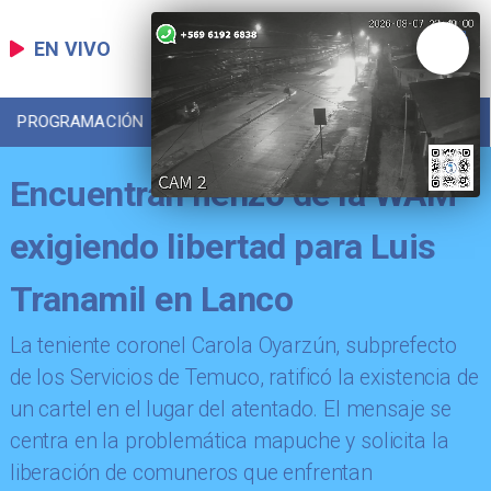
EN VIVO
PROGRAMACIÓN
LOCAL
DEPORTES
Encuentran lienzo de la WAM
exigiendo libertad para Luis
Tranamil en Lanco
La teniente coronel Carola Oyarzún, subprefecto
de los Servicios de Temuco, ratificó la existencia de
un cartel en el lugar del atentado. El mensaje se
centra en la problemática mapuche y solicita la
liberación de comuneros que enfrentan