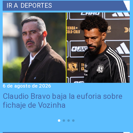
IR A
DEPORTES
6 de agosto de 2026
5
Claudio Bravo baja la euforia sobre
fichaje de Vozinha