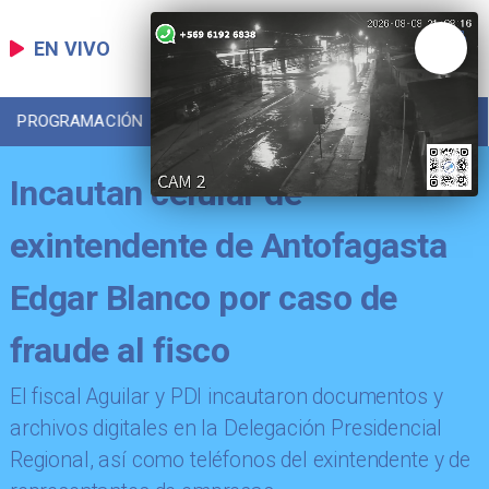
EN VIVO
PROGRAMACIÓN
LOCAL
DEPORTES
Incautan celular de
exintendente de Antofagasta
Edgar Blanco por caso de
fraude al fisco
El fiscal Aguilar y PDI incautaron documentos y
archivos digitales en la Delegación Presidencial
Regional, así como teléfonos del exintendente y de