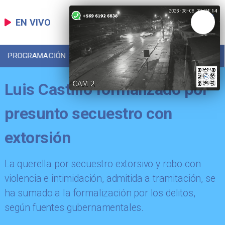
EN VIVO
PROGRAMACIÓN
LOCAL
DEPORTES
Luis Castillo formalizado por
presunto secuestro con
extorsión
La querella por secuestro extorsivo y robo con
violencia e intimidación, admitida a tramitación, se
ha sumado a la formalización por los delitos,
según fuentes gubernamentales.