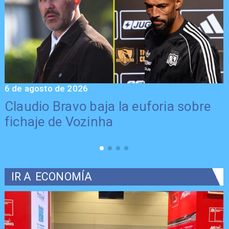
6 de agosto de 2026
5
Claudio Bravo baja la euforia sobre
fichaje de Vozinha
IR A
ECONOMÍA