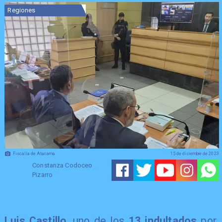
Regiones
Fiscalía de Atacama
15 de diciembre de 2023
Constanza Codoceo
Pizarro
Luis Castillo
, uno de los
13 indultados
por