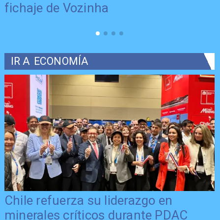
fichaje de Vozinha
IR A
ECONOMÍA
Chile refuerza su liderazgo en
minerales críticos durante PDAC