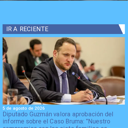
IR A
RECIENTE
5 de agosto de 2026
5
Diputado Guzmán valora aprobación del
informe sobre el Caso Bruma: "Nuestro