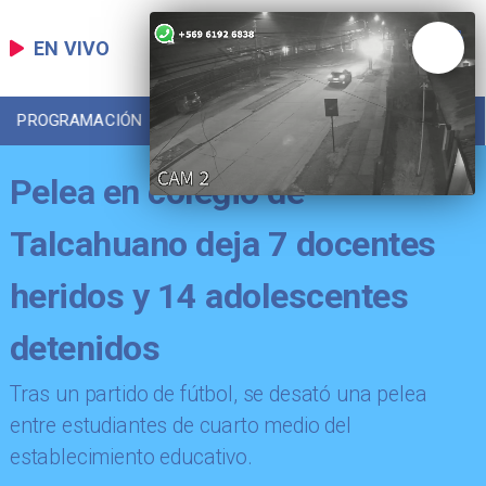
EN VIVO
PROGRAMACIÓN
LOCAL
DEPORTES
Pelea en colegio de
Talcahuano deja 7 docentes
heridos y 14 adolescentes
detenidos
Tras un partido de fútbol, se desató una pelea
entre estudiantes de cuarto medio del
establecimiento educativo.