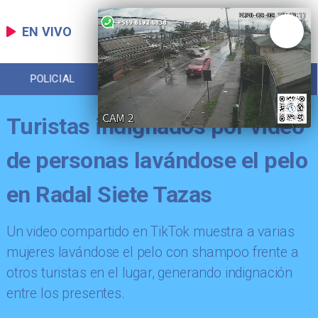
EN VIVO
POLICIAL
REGIONAL
ECONOMÍA
Turistas indignados por video
de personas lavándose el pelo
en Radal Siete Tazas
Un video compartido en TikTok muestra a varias
mujeres lavándose el pelo con shampoo frente a
otros turistas en el lugar, generando indignación
entre los presentes.