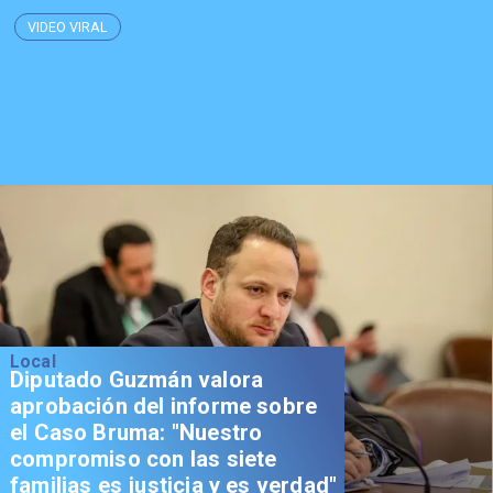
VIDEO VIRAL
Local
Diputado Guzmán valora
aprobación del informe sobre
el Caso Bruma: "Nuestro
compromiso con las siete
familias es justicia y es verdad"