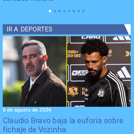
IR A
DEPORTES
6 de agosto de 2026
5
Claudio Bravo baja la euforia sobre
fichaje de Vozinha