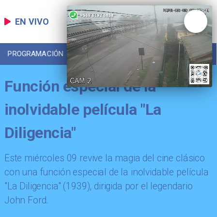
EN VIVO
PROGRAMACIÓN
LOCAL
DEPORTES
Función especial de la
inolvidable película "La
Diligencia"
Este miércoles 09 revive la magia del cine clásico
con una función especial de la inolvidable película
"La Diligencia" (1939), dirigida por el legendario
John Ford.