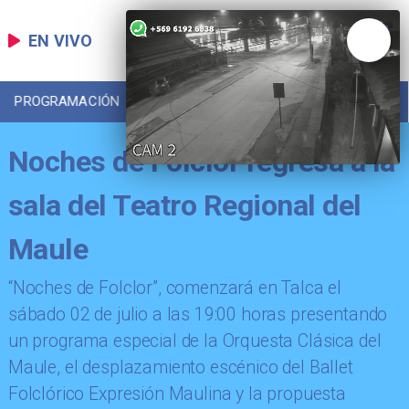
EN VIVO
PROGRAMACIÓN
LOCAL
DEPORTES
Noches de Folclor regresa a la
sala del Teatro Regional del
Maule
“Noches de Folclor”, comenzará en Talca el
sábado 02 de julio a las 19:00 horas presentando
un programa especial de la Orquesta Clásica del
Maule, el desplazamiento escénico del Ballet
Folclórico Expresión Maulina y la propuesta