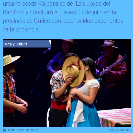
urbana desde Valparaíso de “Las Joyas del
Pacífico” y concluirá el jueves 07 de julio en la
provincia de Curicó con reconocidos exponentes
de la provincia.
Arte y Cultura
Teatro Regional del Maule
29 de junio de 2022