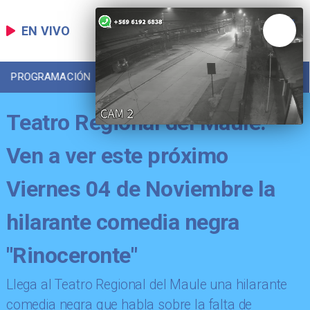
EN VIVO
PROGRAMACIÓN
LOCAL
DEPORTES
Teatro Regional del Maule:
Ven a ver este próximo
Viernes 04 de Noviembre la
hilarante comedia negra
"Rinoceronte"
Llega al Teatro Regional del Maule una hilarante
comedia negra que habla sobre la falta de