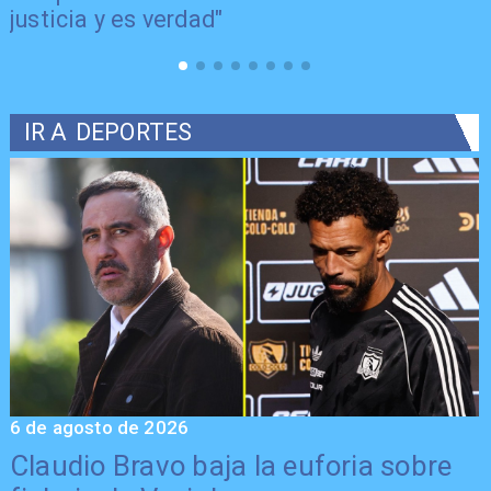
justicia y es verdad"
IR A
DEPORTES
6 de agosto de 2026
5
Claudio Bravo baja la euforia sobre