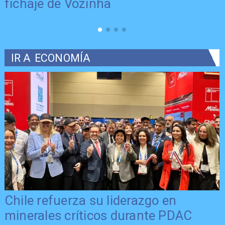
fichaje de Vozinha
IR A
ECONOMÍA
Chile refuerza su liderazgo en
minerales críticos durante PDAC