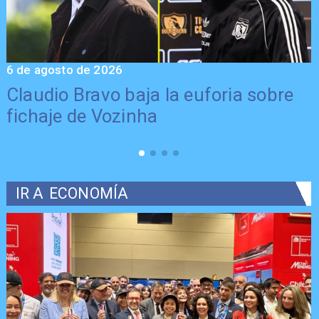
5 de agosto de 2026
5
Presentación de Vozinha en Colo
Colo: Fecha, Estadio y Contrato
IR A
ECONOMÍA