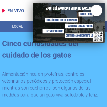
EN VIVO
LOCAL
DEPORTES
POLICIAL
Cinco curiosidades del
cuidado de los gatos
Alimentación rica en proteínas, controles
veterinarios periódicos y protección especial
mientras son cachorros, son algunas de las
medidas para que un gato viva saludable y feliz.