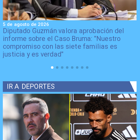
5 de agosto de 2026
5
Senador Vial celebra aprobación del
proyecto de Reconstrucción: "Es un hito
trascendental en beneficio de los chilenos"
IR A
DEPORTES