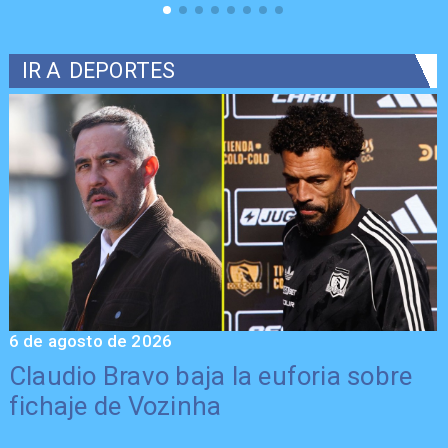
IR A
DEPORTES
6 de agosto de 2026
5
Claudio Bravo baja la euforia sobre
fichaje de Vozinha