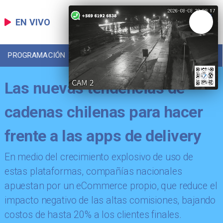
EN VIVO
PROGRAMACIÓN
LOCAL
DEPORTES
Las nuevas tendencias de
cadenas chilenas para hacer
frente a las apps de delivery
En medio del crecimiento explosivo de uso de
estas plataformas, compañías nacionales
apuestan por un eCommerce propio, que reduce el
impacto negativo de las altas comisiones, bajando
costos de hasta 20% a los clientes finales.