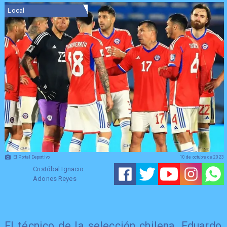
Local
El Portal Deportivo
10 de octubre de 2023
Cristóbal Ignacio
Adones Reyes
El técnico de la selección chilena, Eduardo