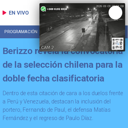
EN VIVO
PROGRAMACIÓN
LOCAL
DEPORTES
Berizzo revela la convocatoria
de la selección chilena para la
doble fecha clasificatoria
Dentro de esta citación de cara a los duelos frente
a Perú y Venezuela, destacan la inclusión del
portero, Fernando de Paul, el defensa Matías
Fernández y el regreso de Paulo Díaz.