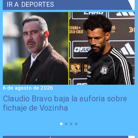
IR A
DEPORTES
6 de agosto de 2026
5
Claudio Bravo baja la euforia sobre
fichaje de Vozinha