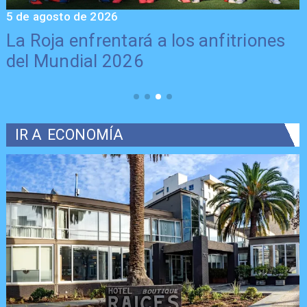
5 de agosto de 2026
4
La Roja enfrentará a los anfitriones
del Mundial 2026
IR A
ECONOMÍA