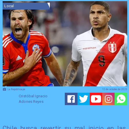
Local
La República.pe
12 de octubre de 2023
Cristóbal Ignacio
Adones Reyes
Chile busca revertir su mal inicio en las